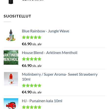
SUOSITELLUT
Blue Rainbow - Jungle Wave
Arvostelu
€
6.90
sis. alv
tuotteesta:
5.00
/ 5
House Blend - Arktinen Mentholi
Arvostelu
€
6.90
sis. alv
tuotteesta:
5.00
/ 5
Molinberry / Super Aroma- Sweet Strawberry
10ml
Arvostelu
€
4.90
sis. alv
tuotteesta:
5.00
/ 5
HJ - Punainen kala 10ml