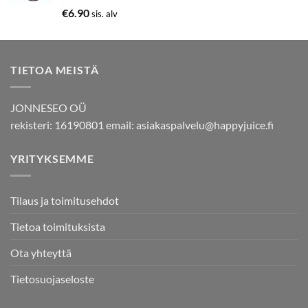
Arvostelu
€
6.90
sis. alv
tuotteesta:
5.00
/ 5
TIETOA MEISTÄ
JONNESEO OÜ
rekisteri: 16190801 email:
asiakaspalvelu@happyjuice.fi
YRITYKSEMME
Tilaus ja toimitusehdot
Tietoa toimituksista
Ota yhteyttä
Tietosuojaseloste