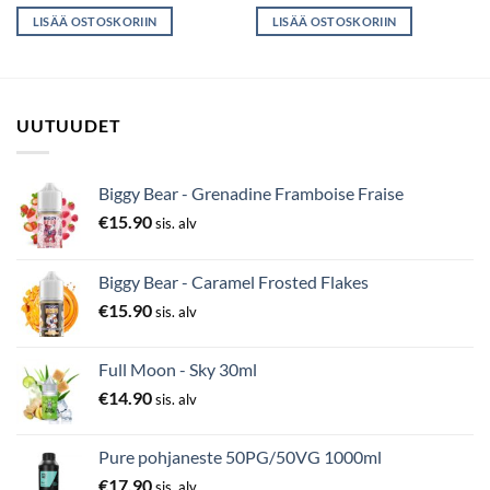
LISÄÄ OSTOSKORIIN
LISÄÄ OSTOSKORIIN
UUTUUDET
Biggy Bear - Grenadine Framboise Fraise
€
15.90
sis. alv
Biggy Bear - Caramel Frosted Flakes
€
15.90
sis. alv
Full Moon - Sky 30ml
€
14.90
sis. alv
Pure pohjaneste 50PG/50VG 1000ml
€
17.90
sis. alv