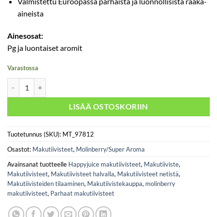
Valmistettu Euroopassa parhaista ja luonnollisista raaka-
aineista
Ainesosat:
Pg ja luontaiset aromit
Varastossa
Molinberry / Super Aroma- Blueberry 10ml määrä
LISÄÄ OSTOSKORIIN
Tuotetunnus (SKU):
MT_97812
Osastot:
Makutiivisteet
,
Molinberry/Super Aroma
Avainsanat tuotteelle
Happyjuice makutiivisteet
,
Makutiiviste
,
Makutiivisteet
,
Makutiivisteet halvalla
,
Makutiivisteet netistä
,
Makutiivisteiden tilaaminen
,
Makutiivistekauppa
,
molinberry
makutiivisteet
,
Parhaat makutiivisteet