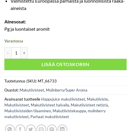
Valmistettu Euroopassa parhaista ja luonnollisista raaka-
aineista
Ainesosat:
Pg ja luontaiset aromit
Varastossa
Molinberry / Super Aroma- Fizzy Cola 10ml määrä
LISÄÄ OSTOSKORIIN
Tuotetunnus (SKU):
MT_66733
Osastot:
Makutiivisteet
,
Molinberry/Super Aroma
Avainsanat tuotteelle
Happyjuice makutiivisteet
,
Makutiiviste
,
Makutiivisteet
,
Makutiivisteet halvalla
,
Makutiivisteet netistä
,
Makutiivisteiden tilaaminen
,
Makutiivistekauppa
,
molinberry
makutiivisteet
,
Parhaat makutiivisteet