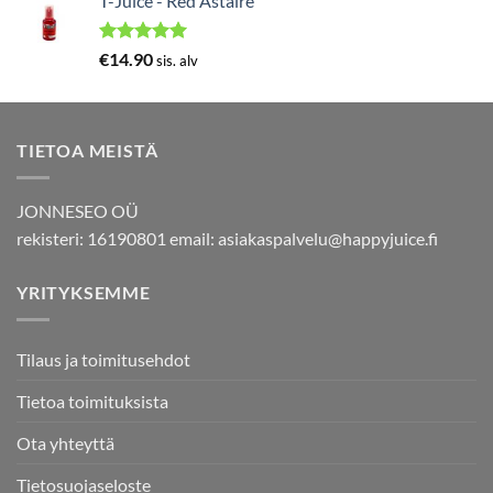
T-Juice - Red Astaire
Arvostelu
€
14.90
sis. alv
tuotteesta:
5.00
/ 5
TIETOA MEISTÄ
JONNESEO OÜ
rekisteri: 16190801 email:
asiakaspalvelu@happyjuice.fi
YRITYKSEMME
Tilaus ja toimitusehdot
Tietoa toimituksista
Ota yhteyttä
Tietosuojaseloste