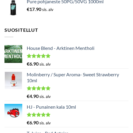
Pure pohjaneste 50PG/50VG 1000ml
€
17.90
sis. alv
SUOSITELLUT
House Blend - Arktinen Mentholi
Arvostelu
€
6.90
sis. alv
tuotteesta:
5.00
/ 5
Molinberry / Super Aroma- Sweet Strawberry
10ml
Arvostelu
€
4.90
sis. alv
tuotteesta:
5.00
/ 5
HJ - Punainen kala 10ml
Arvostelu
€
6.90
sis. alv
tuotteesta:
5.00
/ 5