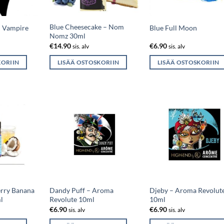
Blue Cheesecake – Nom
– Vampire
Blue Full Moon
Nomz 30ml
€
14.90
€
6.90
sis. alv
sis. alv
KORIIN
LISÄÄ OSTOSKORIIN
LISÄÄ OSTOSKORIIN
rry Banana
Dandy Puff – Aroma
Djeby – Aroma Revolut
l
Revolute 10ml
10ml
€
6.90
€
6.90
sis. alv
sis. alv