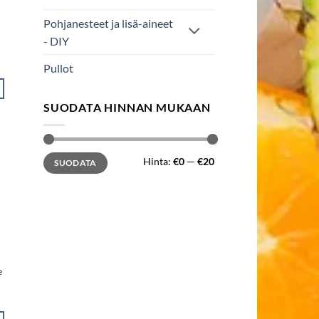
Pohjanesteet ja lisä-aineet
- DIY
Pullot
SUODATA HINNAN MUKAAN
Minimihinta
Maksimihinta
Hinta:
€0
—
€20
SUODATA
e