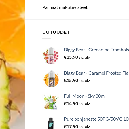
Parhaat makutiivisteet
UUTUUDET
Biggy Bear - Grenadine Frambois
€
15.90
sis. alv
Biggy Bear - Caramel Frosted Fla
€
15.90
sis. alv
Full Moon - Sky 30ml
€
14.90
sis. alv
Pure pohjaneste 50PG/50VG 1
€
17.90
sis. alv