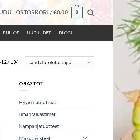
0
AUDU
OSTOSKORI /
€
0.00
PULLOT
UUTUUDET
BLOGI
–12 / 134
OSASTOT
Hygieniatuotteet
Ilmanraikastimet
Kampanjatuotteet
Makutiivisteet