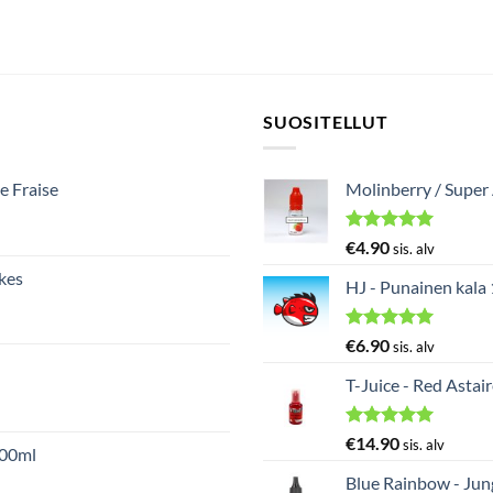
SUOSITELLUT
e Fraise
Molinberry / Super
Arvostelu
€
4.90
sis. alv
tuotteesta:
kes
5.00
/ 5
HJ - Punainen kala
Arvostelu
€
6.90
sis. alv
tuotteesta:
5.00
/ 5
T-Juice - Red Astai
Arvostelu
€
14.90
sis. alv
000ml
tuotteesta:
5.00
/ 5
Blue Rainbow - Ju