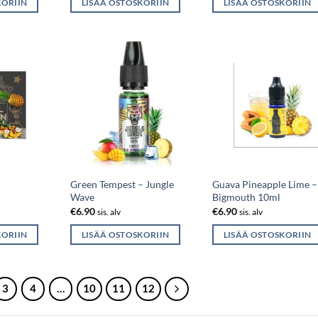
KORIIN
LISÄÄ OSTOSKORIIN
LISÄÄ OSTOSKORIIN
Green Tempest – Jungle
Guava Pineapple Lime –
Wave
Bigmouth 10ml
€
6.90
€
6.90
sis. alv
sis. alv
KORIIN
LISÄÄ OSTOSKORIIN
LISÄÄ OSTOSKORIIN
3
4
…
10
11
12