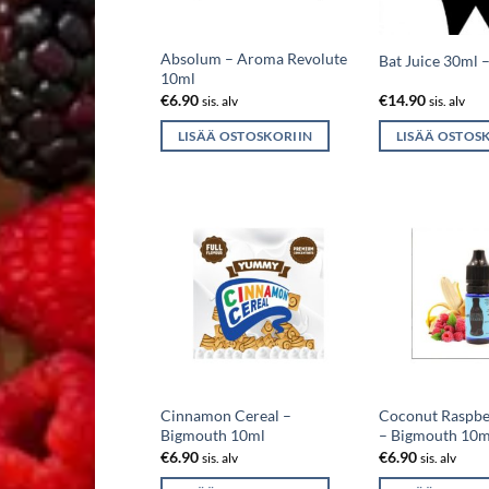
Absolum – Aroma Revolute
Bat Juice 30ml 
10ml
€
6.90
€
14.90
sis. alv
sis. alv
LISÄÄ OSTOSKORIIN
LISÄÄ OSTOS
Cinnamon Cereal –
Coconut Raspbe
Bigmouth 10ml
– Bigmouth 10m
€
6.90
€
6.90
sis. alv
sis. alv