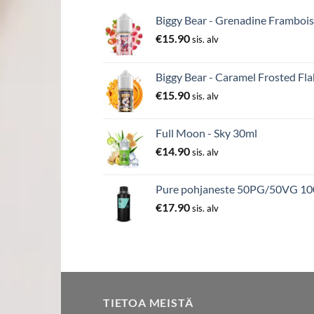
Biggy Bear - Grenadine Frambois
€
15.90
sis. alv
Biggy Bear - Caramel Frosted Fla
€
15.90
sis. alv
Full Moon - Sky 30ml
€
14.90
sis. alv
Pure pohjaneste 50PG/50VG 1
€
17.90
sis. alv
TIETOA MEISTÄ