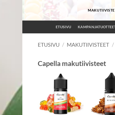
Skip
to
MAKUTIIVISTE
content
ETUSIVU
KAMPANJATUOTTEE
ETUSIVU
/
MAKUTIIVISTEET
/
Capella makutiivisteet