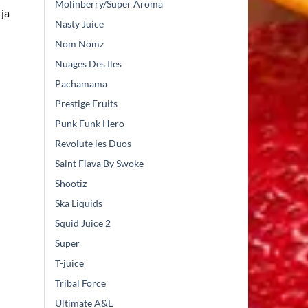
Molinberry/Super Aroma
 ja
Nasty Juice
Nom Nomz
Nuages Des Iles
Pachamama
Prestige Fruits
Punk Funk Hero
Revolute les Duos
Saint Flava By Swoke
Shootiz
Ska Liquids
Squid Juice 2
Super
T-juice
Tribal Force
Ultimate A&L