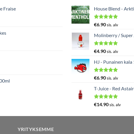
e Fraise
House Blend - Arkt
Arvostelu
€
6.90
sis. alv
tuotteesta:
kes
5.00
/ 5
Molinberry / Super
Arvostelu
€
4.90
sis. alv
tuotteesta:
5.00
/ 5
HJ - Punainen kala
Arvostelu
€
6.90
sis. alv
000ml
tuotteesta:
5.00
/ 5
T-Juice - Red Astai
Arvostelu
€
14.90
sis. alv
tuotteesta:
5.00
/ 5
YRITYKSEMME