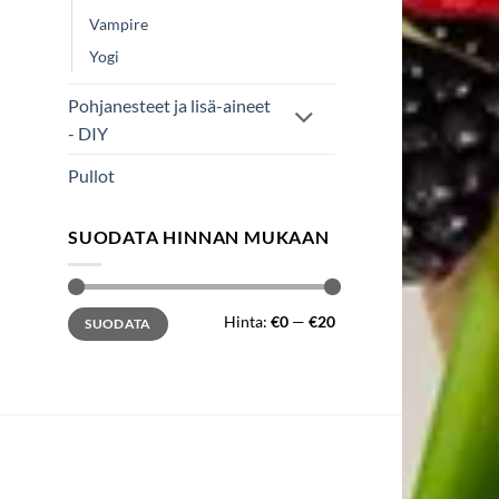
Vampire
Yogi
Pohjanesteet ja lisä-aineet
- DIY
Pullot
SUODATA HINNAN MUKAAN
Minimihinta
Maksimihinta
Hinta:
€0
—
€20
SUODATA