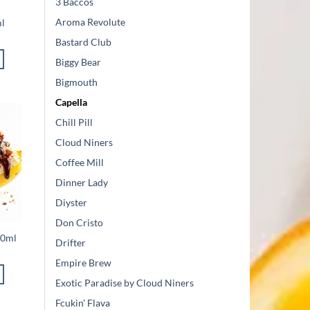
3 Baccos
Aroma Revolute
ml
Bastard Club
Biggy Bear
Bigmouth
Capella
Chill Pill
Cloud Niners
Coffee Mill
Dinner Lady
Diyster
Don Cristo
30ml
Drifter
Empire Brew
Exotic Paradise by Cloud Niners
Fcukin' Flava