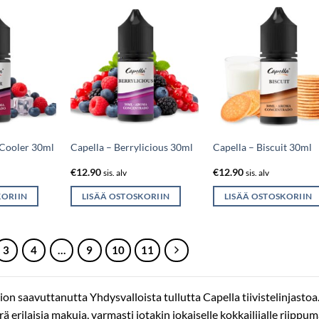
 Cooler 30ml
Capella – Berrylicious 30ml
Capella – Biscuit 30ml
€
12.90
€
12.90
sis. alv
sis. alv
KORIIN
LISÄÄ OSTOSKORIIN
LISÄÄ OSTOSKORIIN
3
4
…
9
10
11
on saavuttanutta Yhdysvalloista tullutta Capella tiivistelinjastoa
ä erilaisia makuja, varmasti jotakin jokaiselle kokkailijalle riippu