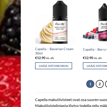
Capella – Bavarian Cream
Capella – Berry
30ml
€
12.90
€
12.90
sis. alv
sis. alv
LISÄÄ OSTOSKORIIN
LISÄÄ OSTOS
1
2
Capella makutiivisteet ovat osa suuren suosi
Makutiivistelinjasta löytyy todella reilu määr