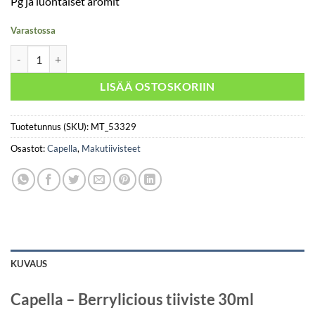
Pg ja luontaiset aromit
Varastossa
Capella - Berrylicious 30ml määrä
LISÄÄ OSTOSKORIIN
Tuotetunnus (SKU):
MT_53329
Osastot:
Capella
,
Makutiivisteet
KUVAUS
Capella – Berrylicious tiiviste 30ml