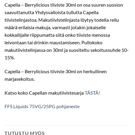
Capella – Berrylicious tiiviste 30ml on osa suuren suosion
saavuttanutta Yhdysvalloista tullutta Capella
tiivistelinjastoa. Makutiivistelinjasta löytyy todella reilu
määrä erilaisia makuja, varmasti jotakin jokaiselle
kokkailijalle riippumatta siitä onko tiiviste menossa
leivontaan tai drinkin maustamiseen. Pullokoko
makutiivistelinjassa on 30ml ja suositeltu sekoitussuhde 10-
15%.
Capella – Berrylicious tiiviste 30ml on herkullinen
marjasekoitus.
Katso koko Capellan makutiivistesarja
TÄSTÄ!
FFS Liquids 75VG/25PG pohjaneste
TUTUSTU MYÖS