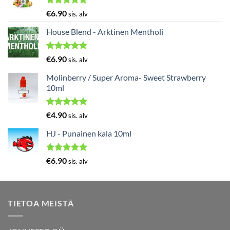
Arvostelu
€
6.90
sis. alv
tuotteesta:
5.00
/ 5
House Blend - Arktinen Mentholi
Arvostelu
€
6.90
sis. alv
tuotteesta:
5.00
/ 5
Molinberry / Super Aroma- Sweet Strawberry
10ml
Arvostelu
€
4.90
sis. alv
tuotteesta:
5.00
/ 5
HJ - Punainen kala 10ml
Arvostelu
€
6.90
sis. alv
tuotteesta:
5.00
/ 5
TIETOA MEISTÄ