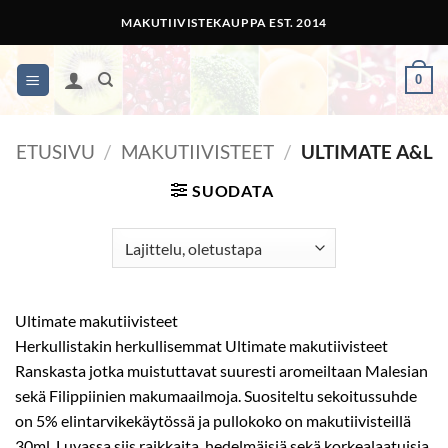
Skip
MAKUTIIVISTEKAUPPA EST. 2014
to
content
0
ETUSIVU
/
MAKUTIIVISTEET
/
ULTIMATE A&L
SUODATA
Ultimate makutiivisteet
Herkullistakin herkullisemmat Ultimate makutiivisteet
Ranskasta jotka muistuttavat suuresti aromeiltaan Malesian
sekä Filippiinien makumaailmoja. Suositeltu sekoitussuhde
on 5% elintarvikekäytössä ja pullokoko on makutiivisteillä
30ml. Luvassa siis raikkaita, hedelmäisiä sekä korkealaatuisia