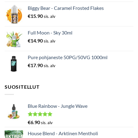
Biggy Bear - Caramel Frosted Flakes
€
15.90
sis. alv
Full Moon - Sky 30ml
€
14.90
sis. alv
Pure pohjaneste 50PG/50VG 1000ml
€
17.90
sis. alv
SUOSITELLUT
Blue Rainbow - Jungle Wave
Arvostelu
€
6.90
sis. alv
tuotteesta:
5.00
/ 5
House Blend - Arktinen Mentholi