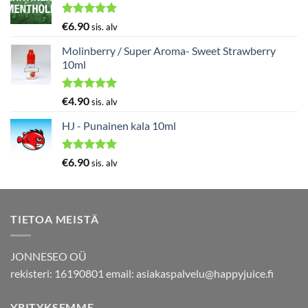
Arvostelu
€
6.90
sis. alv
tuotteesta:
5.00
/ 5
Molinberry / Super Aroma- Sweet Strawberry
10ml
Arvostelu
€
4.90
sis. alv
tuotteesta:
5.00
/ 5
HJ - Punainen kala 10ml
Arvostelu
€
6.90
sis. alv
tuotteesta:
5.00
/ 5
TIETOA MEISTÄ
JONNESEO OÜ
rekisteri: 16190801 email:
asiakaspalvelu@happyjuice.fi
YRITYKSEMME