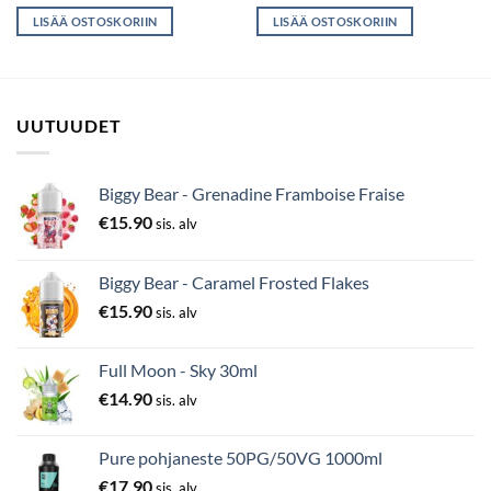
LISÄÄ OSTOSKORIIN
LISÄÄ OSTOSKORIIN
UUTUUDET
Biggy Bear - Grenadine Framboise Fraise
€
15.90
sis. alv
Biggy Bear - Caramel Frosted Flakes
€
15.90
sis. alv
Full Moon - Sky 30ml
€
14.90
sis. alv
Pure pohjaneste 50PG/50VG 1000ml
€
17.90
sis. alv