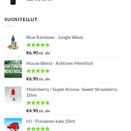
SUOSITELLUT
Blue Rainbow - Jungle Wave
Arvostelu
€
6.90
sis. alv
tuotteesta:
5.00
/ 5
House Blend - Arktinen Mentholi
Arvostelu
€
6.90
sis. alv
tuotteesta:
5.00
/ 5
Molinberry / Super Aroma- Sweet Strawberry
10ml
Arvostelu
€
4.90
sis. alv
tuotteesta:
5.00
/ 5
HJ - Punainen kala 10ml