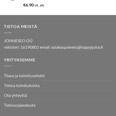
Arvostelu
€
6.90
sis. alv
tuotteesta:
5.00
/ 5
TIETOA MEISTÄ
JONNESEO OÜ
rekisteri: 16190801 email:
asiakaspalvelu@happyjuice.fi
YRITYKSEMME
Tilaus ja toimitusehdot
Tietoa toimituksista
Ota yhteyttä
Tietosuojaseloste