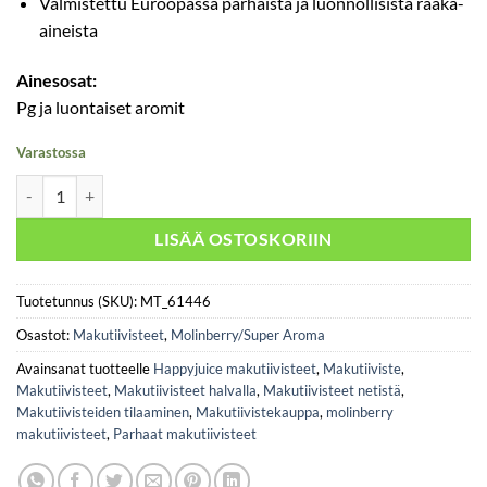
Valmistettu Euroopassa parhaista ja luonnollisista raaka-
aineista
Ainesosat:
Pg ja luontaiset aromit
Varastossa
Molinberry / Super Aroma- Juicy Orange 10ml määrä
LISÄÄ OSTOSKORIIN
Tuotetunnus (SKU):
MT_61446
Osastot:
Makutiivisteet
,
Molinberry/Super Aroma
Avainsanat tuotteelle
Happyjuice makutiivisteet
,
Makutiiviste
,
Makutiivisteet
,
Makutiivisteet halvalla
,
Makutiivisteet netistä
,
Makutiivisteiden tilaaminen
,
Makutiivistekauppa
,
molinberry
makutiivisteet
,
Parhaat makutiivisteet