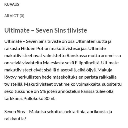
KUVAUS
ARVIOT (0)
Ultimate – Seven Sins tiiviste
Ultimate – Seven Sins tiiviste on osa Ultimaten uutta ja
raikasta Hidden Potion makutiivistesarjaa. Ultimate
makutiivisteet ovat valmistettu Ranskassa mutta aromeissa
on selviä vivahteita Malesiasta sekä Filippiineiltä. Ultimate
makutiivisteet eivät sisällä diasetyliä, eikä öljyä. Makuja
löytyy herkullisten hedelmäsekoituksien parista raikkailla
twisteillä. Makutiivisteet ovat melko voimakkaita, suositeltu
sekoitussuhde on 5% joten annostelun kanssa tulee olla
tarkkana. Pullokoko 30ml.
Seven Sins – Makoisa sekoitus nektariinia, aprikoosia ja
raikkautta!