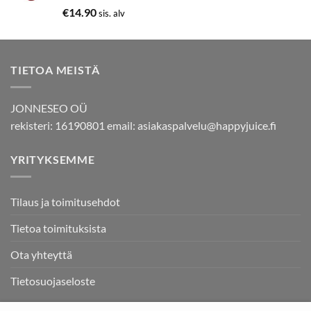
Arvostelu
€
14.90
sis. alv
tuotteesta:
5.00
/ 5
TIETOA MEISTÄ
JONNESEO OÜ
rekisteri: 16190801 email:
asiakaspalvelu@happyjuice.fi
YRITYKSEMME
Tilaus ja toimitusehdot
Tietoa toimituksista
Ota yhteyttä
Tietosuojaseloste