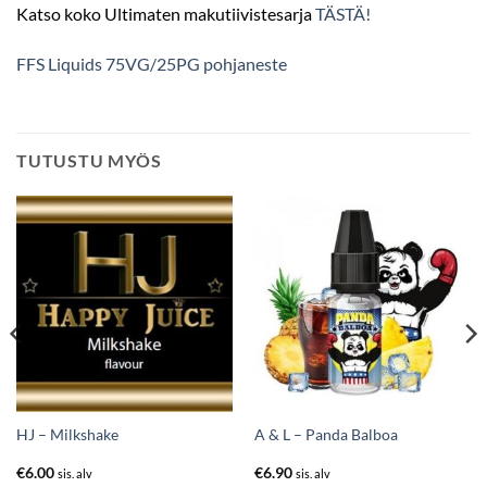
Katso koko Ultimaten makutiivistesarja
TÄSTÄ!
FFS Liquids 75VG/25PG pohjaneste
TUTUSTU MYÖS
HJ – Milkshake
A & L – Panda Balboa
€
6.00
€
6.90
sis. alv
sis. alv