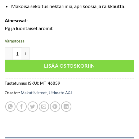
Makoisa sekoitus nektariinia, aprikoosia ja raikkautta!
Ainesosat:
Pg ja luontaiset aromit
Varastossa
Ultimate - Seven Sins määrä
LISÄÄ OSTOSKORIIN
Tuotetunnus (SKU):
MT_46859
Osastot:
Makutiivisteet
,
Ultimate A&L