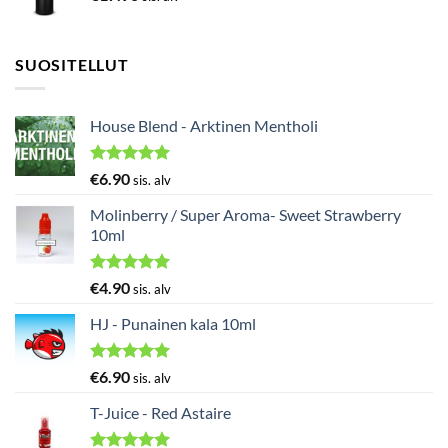
SUOSITELLUT
House Blend - Arktinen Mentholi
Arvostelu
€
6.90
sis. alv
tuotteesta:
5.00
/ 5
Molinberry / Super Aroma- Sweet Strawberry
10ml
Arvostelu
€
4.90
sis. alv
tuotteesta:
5.00
/ 5
HJ - Punainen kala 10ml
Arvostelu
€
6.90
sis. alv
tuotteesta:
5.00
/ 5
T-Juice - Red Astaire