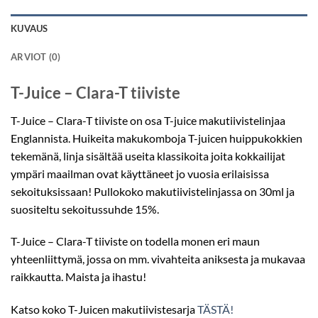
KUVAUS
ARVIOT (0)
T-Juice – Clara-T tiiviste
T-Juice – Clara-T tiiviste on osa T-juice makutiivistelinjaa
Englannista. Huikeita makukomboja T-juicen huippukokkien
tekemänä, linja sisältää useita klassikoita joita kokkailijat
ympäri maailman ovat käyttäneet jo vuosia erilaisissa
sekoituksissaan! Pullokoko makutiivistelinjassa on 30ml ja
suositeltu sekoitussuhde 15%.
T-Juice – Clara-T tiiviste on todella monen eri maun
yhteenliittymä, jossa on mm. vivahteita aniksesta ja mukavaa
raikkautta. Maista ja ihastu!
Katso koko T-Juicen makutiivistesarja
TÄSTÄ!