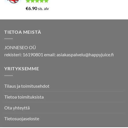
Arvostelu
€
6.90
sis. alv
tuotteesta:
5.00
/ 5
TIETOA MEISTÄ
JONNESEO OÜ
rekisteri: 16190801 email:
asiakaspalvelu@happyjuice.fi
YRITYKSEMME
Tilaus ja toimitusehdot
Tietoa toimituksista
Ota yhteyttä
Tietosuojaseloste