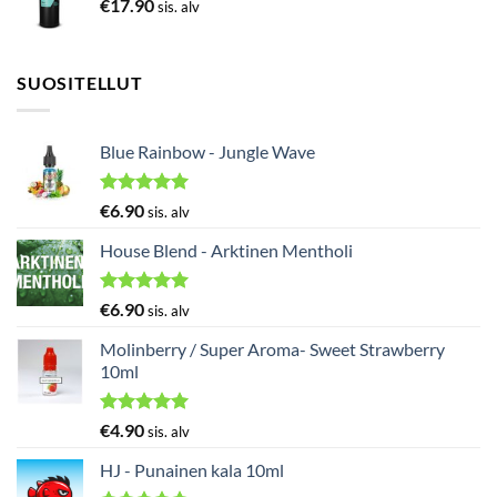
€
17.90
sis. alv
SUOSITELLUT
Blue Rainbow - Jungle Wave
Arvostelu
€
6.90
sis. alv
tuotteesta:
5.00
/ 5
House Blend - Arktinen Mentholi
Arvostelu
€
6.90
sis. alv
tuotteesta:
5.00
/ 5
Molinberry / Super Aroma- Sweet Strawberry
10ml
Arvostelu
€
4.90
sis. alv
tuotteesta:
5.00
/ 5
HJ - Punainen kala 10ml