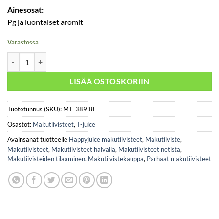
Ainesosat:
Pg ja luontaiset aromit
Varastossa
T-Juice - Clara-T 30ml määrä
LISÄÄ OSTOSKORIIN
Tuotetunnus (SKU):
MT_38938
Osastot:
Makutiivisteet
,
T-juice
Avainsanat tuotteelle
Happyjuice makutiivisteet
,
Makutiiviste
,
Makutiivisteet
,
Makutiivisteet halvalla
,
Makutiivisteet netistä
,
Makutiivisteiden tilaaminen
,
Makutiivistekauppa
,
Parhaat makutiivisteet