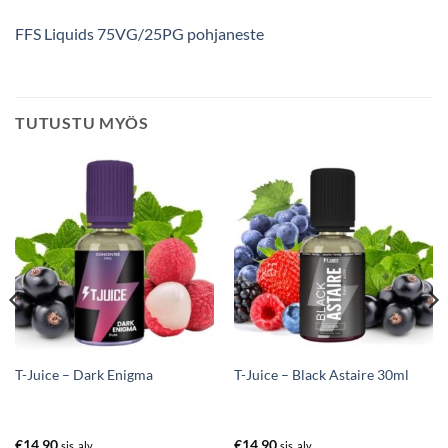
FFS Liquids 75VG/25PG pohjaneste
TUTUSTU MYÖS
T-Juice – Dark Enigma
T-Juice – Black Astaire 30ml
€
14.90
€
14.90
sis. alv
sis. alv