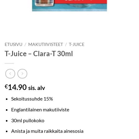
ETUSIVU
/
MAKUTIIVISTEET
/
T-JUICE
T-Juice – Clara-T 30ml
14.90
€
sis. alv
Sekoitussuhde 15%
Englantilainen makutiiviste
30ml pullokoko
Anista ja muita raikkaita ainesosia