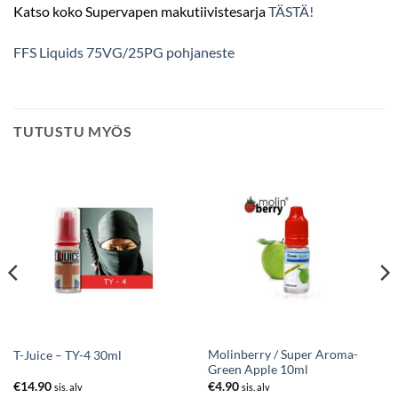
Katso koko Supervapen makutiivistesarja
TÄSTÄ!
FFS Liquids 75VG/25PG pohjaneste
TUTUSTU MYÖS
Molinberry / Super Aroma-
T-Juice – TY-4 30ml
Green Apple 10ml
€
14.90
€
4.90
sis. alv
sis. alv