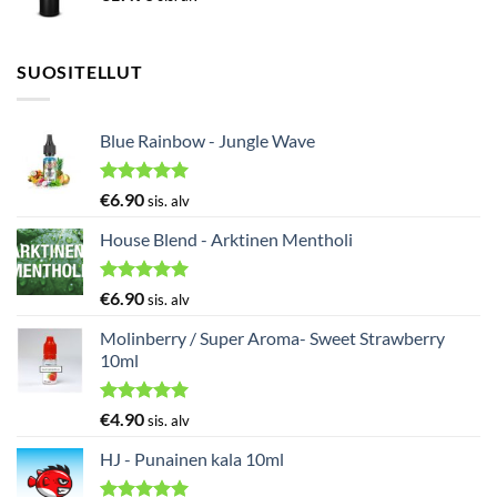
SUOSITELLUT
Blue Rainbow - Jungle Wave
Arvostelu
€
6.90
sis. alv
tuotteesta:
5.00
/ 5
House Blend - Arktinen Mentholi
Arvostelu
€
6.90
sis. alv
tuotteesta:
5.00
/ 5
Molinberry / Super Aroma- Sweet Strawberry
10ml
Arvostelu
€
4.90
sis. alv
tuotteesta:
5.00
/ 5
HJ - Punainen kala 10ml