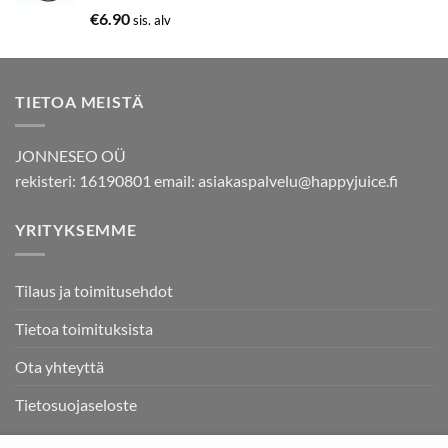
Arvostelu
€
6.90
sis. alv
tuotteesta:
5.00
/ 5
TIETOA MEISTÄ
JONNESEO OÜ
rekisteri: 16190801 email:
asiakaspalvelu@happyjuice.fi
YRITYKSEMME
Tilaus ja toimitusehdot
Tietoa toimituksista
Ota yhteyttä
Tietosuojaseloste