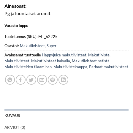
Ainesosat:
Pg ja luontaiset aromit
Varasto loppu
Tuotetunnus (SKU):
MT_62225
Osastot:
Makutiivisteet
,
Super
Avainsanat tuotteelle
Happyjuice makutiivisteet
,
Makutiiviste
,
Makutiivisteet
,
Makutiivisteet halvalla
,
Makutiivisteet netistä
,
Makutiivisteiden tilaaminen
,
Makutiivistekauppa
,
Parhaat makutiivisteet
KUVAUS
ARVIOT (0)