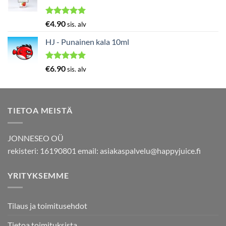
Arvostelu
€
4.90
sis. alv
tuotteesta:
5.00
/ 5
HJ - Punainen kala 10ml
Arvostelu
€
6.90
sis. alv
tuotteesta:
5.00
/ 5
TIETOA MEISTÄ
JONNESEO OÜ
rekisteri: 16190801 email:
asiakaspalvelu@happyjuice.fi
YRITYKSEMME
Tilaus ja toimitusehdot
Tietoa toimituksista