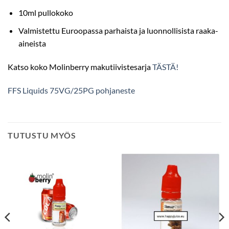
10ml pullokoko
Valmistettu Euroopassa parhaista ja luonnollisista raaka-
aineista
Katso koko Molinberry makutiivistesarja
TÄSTÄ!
FFS Liquids 75VG/25PG pohjaneste
TUTUSTU MYÖS