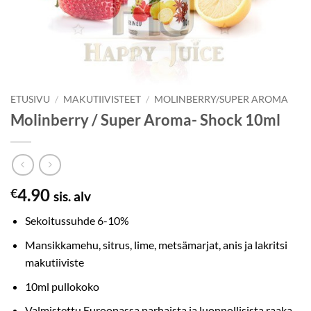
ETUSIVU
/
MAKUTIIVISTEET
/
MOLINBERRY/SUPER AROMA
Molinberry / Super Aroma- Shock 10ml
4.90
€
sis. alv
Sekoitussuhde 6-10%
Mansikkamehu, sitrus, lime, metsämarjat, anis ja lakritsi
makutiiviste
10ml pullokoko
Valmistettu Euroopassa parhaista ja luonnollisista raaka-