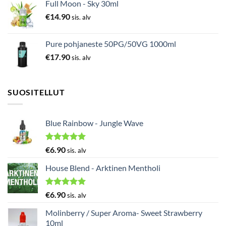
Full Moon - Sky 30ml
€
14.90
sis. alv
Pure pohjaneste 50PG/50VG 1000ml
€
17.90
sis. alv
SUOSITELLUT
Blue Rainbow - Jungle Wave
Arvostelu
€
6.90
sis. alv
tuotteesta:
5.00
/ 5
House Blend - Arktinen Mentholi
Arvostelu
€
6.90
sis. alv
tuotteesta:
5.00
/ 5
Molinberry / Super Aroma- Sweet Strawberry
10ml