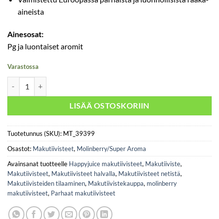
aineista
Ainesosat:
Pg ja luontaiset aromit
Varastossa
Molinberry / Super Aroma- Shock 10ml määrä
LISÄÄ OSTOSKORIIN
Tuotetunnus (SKU):
MT_39399
Osastot:
Makutiivisteet
,
Molinberry/Super Aroma
Avainsanat tuotteelle
Happyjuice makutiivisteet
,
Makutiiviste
,
Makutiivisteet
,
Makutiivisteet halvalla
,
Makutiivisteet netistä
,
Makutiivisteiden tilaaminen
,
Makutiivistekauppa
,
molinberry
makutiivisteet
,
Parhaat makutiivisteet