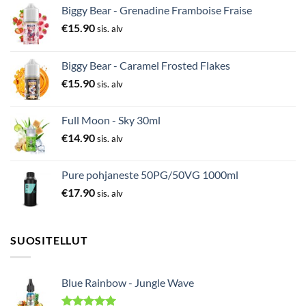
Biggy Bear - Grenadine Framboise Fraise
€
15.90
sis. alv
Biggy Bear - Caramel Frosted Flakes
€
15.90
sis. alv
Full Moon - Sky 30ml
€
14.90
sis. alv
Pure pohjaneste 50PG/50VG 1000ml
€
17.90
sis. alv
SUOSITELLUT
Blue Rainbow - Jungle Wave