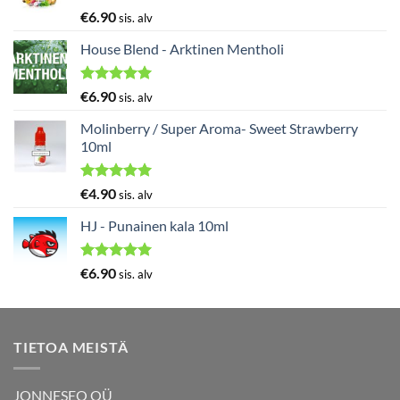
Arvostelu
€
6.90
sis. alv
tuotteesta:
5.00
/ 5
House Blend - Arktinen Mentholi
Arvostelu
€
6.90
sis. alv
tuotteesta:
5.00
/ 5
Molinberry / Super Aroma- Sweet Strawberry
10ml
Arvostelu
€
4.90
sis. alv
tuotteesta:
5.00
/ 5
HJ - Punainen kala 10ml
Arvostelu
€
6.90
sis. alv
tuotteesta:
5.00
/ 5
TIETOA MEISTÄ
JONNESEO OÜ