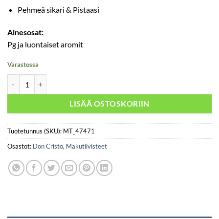
Pehmeä sikari & Pistaasi
Ainesosat:
Pg ja luontaiset aromit
Varastossa
Don Cristo Pistachio määrä
LISÄÄ OSTOSKORIIN
Tuotetunnus (SKU):
MT_47471
Osastot:
Don Cristo
,
Makutiivisteet