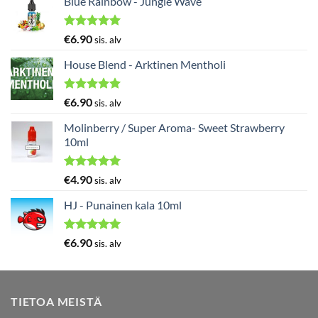
Blue Rainbow - Jungle Wave
Arvostelu
€
6.90
sis. alv
tuotteesta:
5.00
/ 5
House Blend - Arktinen Mentholi
Arvostelu
€
6.90
sis. alv
tuotteesta:
5.00
/ 5
Molinberry / Super Aroma- Sweet Strawberry
10ml
Arvostelu
€
4.90
sis. alv
tuotteesta:
5.00
/ 5
HJ - Punainen kala 10ml
Arvostelu
€
6.90
sis. alv
tuotteesta:
5.00
/ 5
TIETOA MEISTÄ