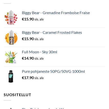
Biggy Bear - Grenadine Framboise Fraise
€
15.90
sis. alv
Biggy Bear - Caramel Frosted Flakes
€
15.90
sis. alv
Full Moon - Sky 30ml
€
14.90
sis. alv
Pure pohjaneste 50PG/50VG 1000ml
€
17.90
sis. alv
SUOSITELLUT