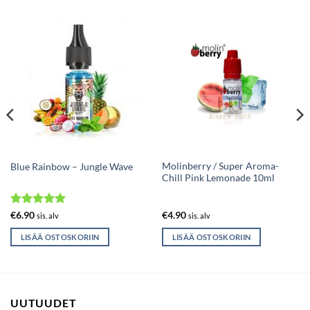
Molinberry / Super Aroma-
Blue Rainbow – Jungle Wave
Chill Pink Lemonade 10ml
Arvostelu
€
6.90
€
4.90
sis. alv
sis. alv
tuotteesta:
5
/ 5
LISÄÄ OSTOSKORIIN
LISÄÄ OSTOSKORIIN
UUTUUDET