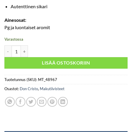
Autenttinen sikari
Ainesosat:
Pg ja luontaiset aromit
Varastossa
Don Cristo määrä
LISÄÄ OSTOSKORIIN
Tuotetunnus (SKU):
MT_48967
Osastot:
Don Cristo
,
Makutiivisteet