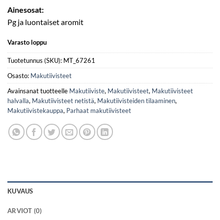
Ainesosat:
Pg ja luontaiset aromit
Varasto loppu
Tuotetunnus (SKU):
MT_67261
Osasto:
Makutiivisteet
Avainsanat tuotteelle
Makutiiviste
,
Makutiivisteet
,
Makutiivisteet
halvalla
,
Makutiivisteet netistä
,
Makutiivisteiden tilaaminen
,
Makutiivistekauppa
,
Parhaat makutiivisteet
KUVAUS
ARVIOT (0)