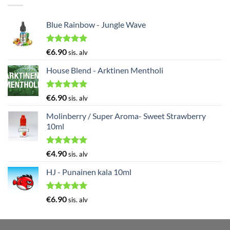
Blue Rainbow - Jungle Wave
Arvostelu
€
6.90
sis. alv
tuotteesta:
5.00
/ 5
House Blend - Arktinen Mentholi
Arvostelu
€
6.90
sis. alv
tuotteesta:
5.00
/ 5
Molinberry / Super Aroma- Sweet Strawberry
10ml
Arvostelu
€
4.90
sis. alv
tuotteesta:
5.00
/ 5
HJ - Punainen kala 10ml
Arvostelu
€
6.90
sis. alv
tuotteesta:
5.00
/ 5