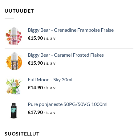
UUTUUDET
Biggy Bear - Grenadine Framboise Fraise
€
15.90
sis. alv
Biggy Bear - Caramel Frosted Flakes
€
15.90
sis. alv
Full Moon - Sky 30ml
€
14.90
sis. alv
Pure pohjaneste 50PG/50VG 1000ml
€
17.90
sis. alv
SUOSITELLUT