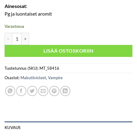
Ainesosat:
Pg ja luontaiset aromit
Varastossa
Vamp Toes 30ml - Vampire määrä
LISÄÄ OSTOSKORIIN
Tuotetunnus (SKU):
MT_58416
Osastot:
Makutiivisteet
,
Vampire
KUVAUS