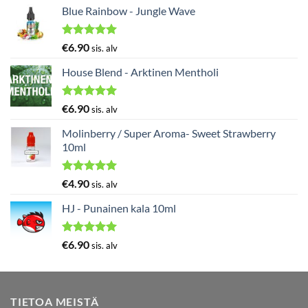
Blue Rainbow - Jungle Wave
Arvostelu
€
6.90
sis. alv
tuotteesta:
5.00
/ 5
House Blend - Arktinen Mentholi
Arvostelu
€
6.90
sis. alv
tuotteesta:
5.00
/ 5
Molinberry / Super Aroma- Sweet Strawberry
10ml
Arvostelu
€
4.90
sis. alv
tuotteesta:
5.00
/ 5
HJ - Punainen kala 10ml
Arvostelu
€
6.90
sis. alv
tuotteesta:
5.00
/ 5
TIETOA MEISTÄ