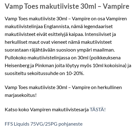
Vamp Toes makutiiviste 30ml – Vampire
Vamp Toes makutiiviste 30ml – Vampire on osa Vampiren
makutiivistelinjaa Englannista, nämä legendaariset
makutiivisteet eivät esittelyjä kaipaa. Intensiiviset ja
herkulliset maut ovat vieneet nämä makutiivisteet
suorastaan räjähtävään suosioon ympäri maailman.
Pullokoko makutiivistelinjassa on 30ml (poikkeuksena
Heisenberg ja Pinkman joita löytyy myös 10ml kokoisina) ja
suositeltu sekoitussuhde on 10-20%.
Vamp Toes makutiiviste 30ml – Vampire on herkullinen
marjasekoitus!
Katso koko Vampiren makutiivistesarja
TÄSTÄ!
FFS Liquids 75VG/25PG pohjaneste