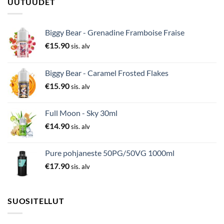
UUTUUDET
Biggy Bear - Grenadine Framboise Fraise
€
15.90
sis. alv
Biggy Bear - Caramel Frosted Flakes
€
15.90
sis. alv
Full Moon - Sky 30ml
€
14.90
sis. alv
Pure pohjaneste 50PG/50VG 1000ml
€
17.90
sis. alv
SUOSITELLUT