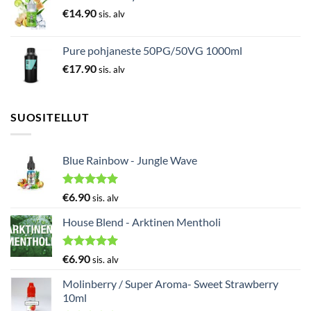
€
14.90
sis. alv
Pure pohjaneste 50PG/50VG 1000ml
€
17.90
sis. alv
SUOSITELLUT
Blue Rainbow - Jungle Wave
Arvostelu
€
6.90
sis. alv
tuotteesta:
5.00
/ 5
House Blend - Arktinen Mentholi
Arvostelu
€
6.90
sis. alv
tuotteesta:
5.00
/ 5
Molinberry / Super Aroma- Sweet Strawberry
10ml