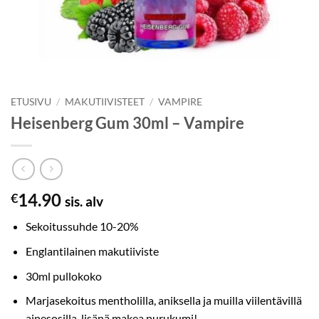
ETUSIVU
/
MAKUTIIVISTEET
/
VAMPIRE
Heisenberg Gum 30ml – Vampire
14.90
€
sis. alv
Sekoitussuhde 10-20%
Englantilainen makutiiviste
30ml pullokoko
Marjasekoitus mentholilla, aniksella ja muilla viilentävillä
ainesosilla, lisänä makea purukumi!