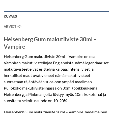
KUVAUS
ARVIOT (0)
Heisenberg Gum makutiiviste 30ml –
Vampire
Heisenberg Gum makutiiviste 30ml – Vampire on osa
Vampiren makutiivistelinjaa Englannista, nämä legendaariset
makutiivisteet eivät esittelyjä kaipaa. Intensiiviset ja
herkulliset maut ovat vieneet nämä makutiivisteet
suorastaan räjähtävään suosioon ympäri maailman.
Pullokoko makutiivistelinjassa on 30ml (poikkeuksena
Heisenberg ja Pinkman joita löytyy myös 10ml kokoisina) ja
suositeltu sekoitussuhde on 10-20%.
Heisenberg Gum makutiiviste 30ml – Vampire, hedelmäinen