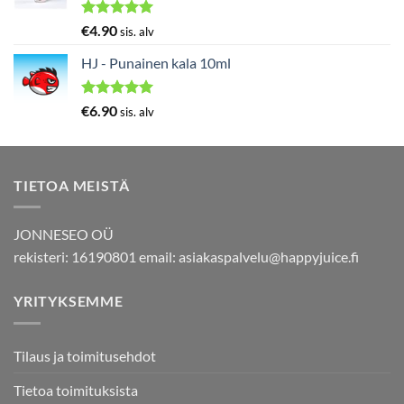
Arvostelu
€
4.90
sis. alv
tuotteesta:
5.00
/ 5
HJ - Punainen kala 10ml
Arvostelu
€
6.90
sis. alv
tuotteesta:
5.00
/ 5
TIETOA MEISTÄ
JONNESEO OÜ
rekisteri: 16190801 email:
asiakaspalvelu@happyjuice.fi
YRITYKSEMME
Tilaus ja toimitusehdot
Tietoa toimituksista