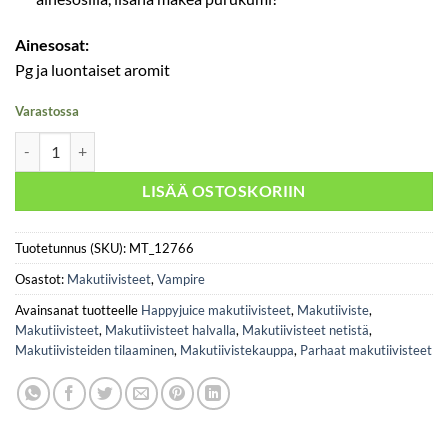
Ainesosat:
Pg ja luontaiset aromit
Varastossa
Heisenberg Gum 30ml - Vampire määrä
LISÄÄ OSTOSKORIIN
Tuotetunnus (SKU):
MT_12766
Osastot:
Makutiivisteet
,
Vampire
Avainsanat tuotteelle
Happyjuice makutiivisteet
,
Makutiiviste
,
Makutiivisteet
,
Makutiivisteet halvalla
,
Makutiivisteet netistä
,
Makutiivisteiden tilaaminen
,
Makutiivistekauppa
,
Parhaat makutiivisteet