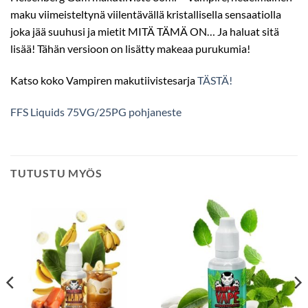
maku viimeisteltynä viilentävällä kristallisella sensaatiolla
joka jää suuhusi ja mietit MITÄ TÄMÄ ON… Ja haluat sitä
lisää! Tähän versioon on lisätty makeaa purukumia!
Katso koko Vampiren makutiivistesarja
TÄSTÄ!
FFS Liquids 75VG/25PG pohjaneste
TUTUSTU MYÖS