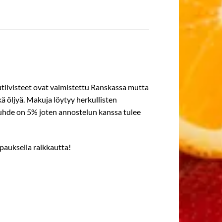
kutiivisteet ovat valmistettu Ranskassa mutta
ikä öljyä. Makuja löytyy herkullisten
ssuhde on 5% joten annostelun kanssa tulee
pauksella raikkautta!