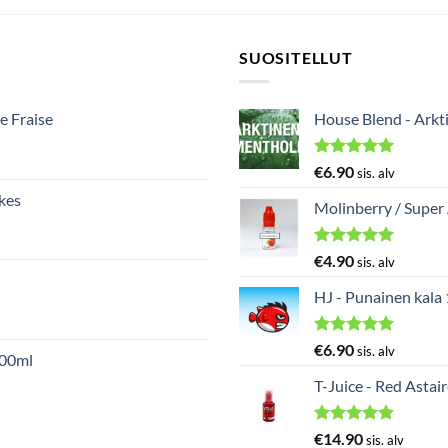
SUOSITELLUT
e Fraise
House Blend - Arkt
Arvostelu
€
6.90
sis. alv
tuotteesta:
kes
5.00
/ 5
Molinberry / Super
Arvostelu
€
4.90
sis. alv
tuotteesta:
5.00
/ 5
HJ - Punainen kala
Arvostelu
€
6.90
sis. alv
000ml
tuotteesta:
5.00
/ 5
T-Juice - Red Astai
Arvostelu
€
14.90
sis. alv