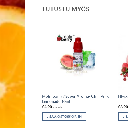
TUTUSTU MYÖS
r Aroma- Nectar
Molinberry / Super Aroma- Chill Pink
Nitro
Lemonade 10ml
€
4.90
€
6.9
sis. alv
IIN
LISÄÄ OSTOSKORIIN
LI