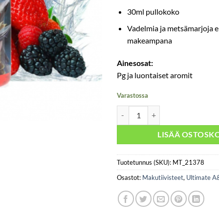
30ml pullokoko
Vadelmia ja metsämarjoja e
makeampana
Ainesosat:
Pg ja luontaiset aromit
Varastossa
Ultimate - Valkyrie Sweet Edition
LISÄÄ OSTOSKO
Tuotetunnus (SKU):
MT_21378
Osastot:
Makutiivisteet
,
Ultimate A