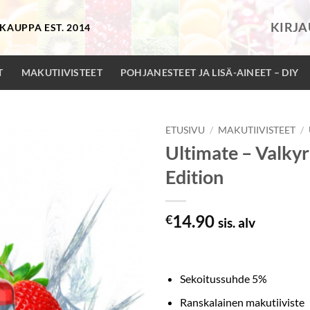
KIRJ
KAUPPA EST. 2014
T
MAKUTIIVISTEET
POHJANESTEET JA LISÄ-AINEET – DIY
ETUSIVU
/
MAKUTIIVISTEET
/
Ultimate – Valkyr
Edition
14.90
€
sis. alv
Sekoitussuhde 5%
Ranskalainen makutiiviste