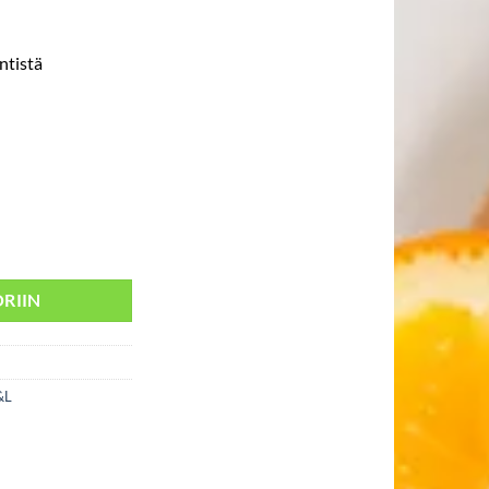
ntistä
 määrä
RIIN
&L