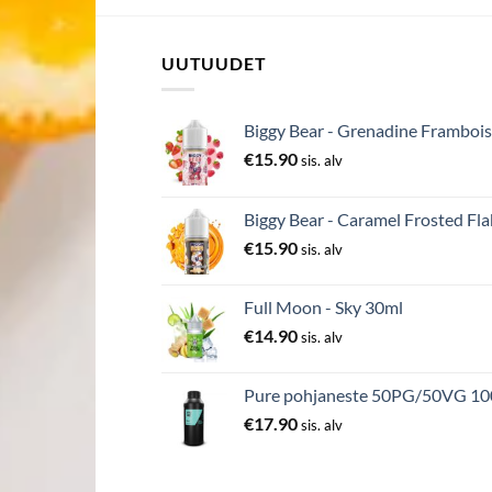
UUTUUDET
Biggy Bear - Grenadine Frambois
€
15.90
sis. alv
Biggy Bear - Caramel Frosted Fla
€
15.90
sis. alv
Full Moon - Sky 30ml
€
14.90
sis. alv
Pure pohjaneste 50PG/50VG 1
€
17.90
sis. alv