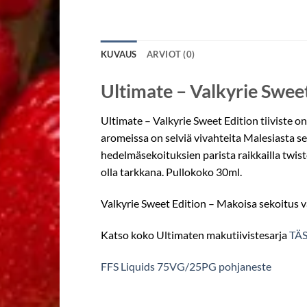
KUVAUS
ARVIOT (0)
Ultimate – Valkyrie Sweet 
Ultimate – Valkyrie Sweet Edition tiiviste o
aromeissa on selviä vivahteita Malesiasta sekä
hedelmäsekoituksien parista raikkailla twis
olla tarkkana. Pullokoko 30ml.
Valkyrie Sweet Edition – Makoisa sekoitus v
Katso koko Ultimaten makutiivistesarja
TÄS
FFS Liquids 75VG/25PG pohjaneste