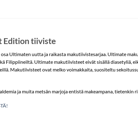
Edition tiiviste
n osa Ultimaten uutta ja raikasta makutiivistesarjaa. Ultimate ma
 Filippiineiltä. Ultimate makutiivisteet eivät sisällä diasetyliä, e
teillä. Makutiivisteet ovat melko voimakkaita, suositeltu sekoitu
aldemia ja muita metsän marjoja entistä makeampana, tietenkin ri
TÄ!