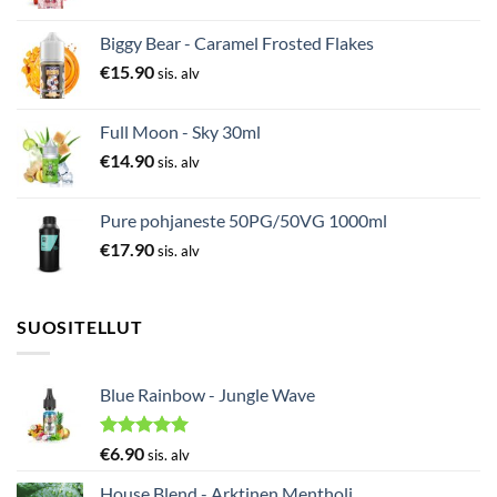
Biggy Bear - Caramel Frosted Flakes
€
15.90
sis. alv
Full Moon - Sky 30ml
€
14.90
sis. alv
Pure pohjaneste 50PG/50VG 1000ml
€
17.90
sis. alv
SUOSITELLUT
Blue Rainbow - Jungle Wave
Arvostelu
€
6.90
sis. alv
tuotteesta:
5.00
/ 5
House Blend - Arktinen Mentholi