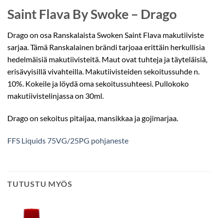
Saint Flava By Swoke – Drago
Drago on osa Ranskalaista Swoken Saint Flava makutiiviste
sarjaa. Tämä Ranskalainen brändi tarjoaa erittäin herkullisia
hedelmäisiä makutiivisteitä. Maut ovat tuhteja ja täyteläisiä,
erisävyisillä vivahteilla. Makutiivisteiden sekoitussuhde n.
10%. Kokeile ja löydä oma sekoitussuhteesi. Pullokoko
makutiivistelinjassa on 30ml.
Drago on sekoitus pitaijaa, mansikkaa ja gojimarjaa.
FFS Liquids 75VG/25PG pohjaneste
TUTUSTU MYÖS