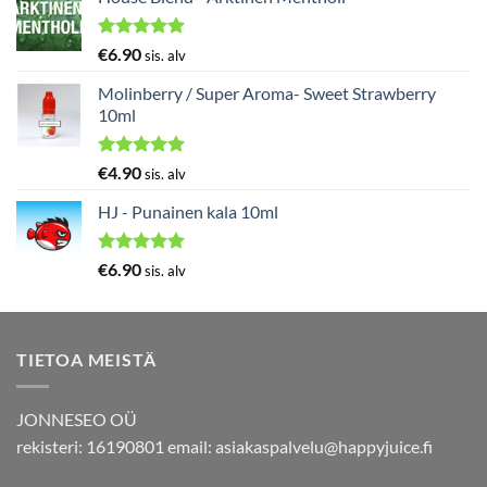
Arvostelu
€
6.90
sis. alv
tuotteesta:
5.00
/ 5
Molinberry / Super Aroma- Sweet Strawberry
10ml
Arvostelu
€
4.90
sis. alv
tuotteesta:
5.00
/ 5
HJ - Punainen kala 10ml
Arvostelu
€
6.90
sis. alv
tuotteesta:
5.00
/ 5
TIETOA MEISTÄ
JONNESEO OÜ
rekisteri: 16190801 email:
asiakaspalvelu@happyjuice.fi