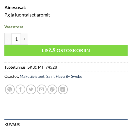
Ainesosat:
Pg ja luontaiset aromit
Varastossa
Saint Flava By Swoke - Drago määrä
LISÄÄ OSTOSKORIIN
Tuotetunnus (SKU):
MT_94528
Osastot:
Makutiivisteet
,
Saint Flava By Swoke
KUVAUS