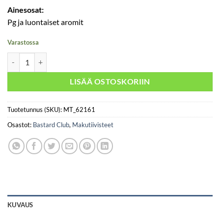
Ainesosat:
Pg ja luontaiset aromit
Varastossa
Sadistic Grapefruit - Bastard Club määrä
LISÄÄ OSTOSKORIIN
Tuotetunnus (SKU):
MT_62161
Osastot:
Bastard Club
,
Makutiivisteet
KUVAUS