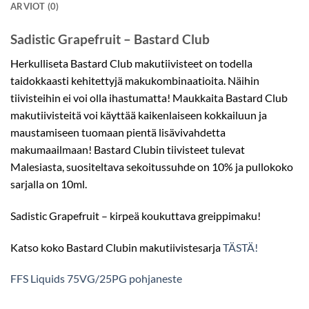
ARVIOT (0)
Sadistic Grapefruit – Bastard Club
Herkulliseta Bastard Club makutiivisteet on todella
taidokkaasti kehitettyjä makukombinaatioita. Näihin
tiivisteihin ei voi olla ihastumatta! Maukkaita Bastard Club
makutiivisteitä voi käyttää kaikenlaiseen kokkailuun ja
maustamiseen tuomaan pientä lisävivahdetta
makumaailmaan! Bastard Clubin tiivisteet tulevat
Malesiasta, suositeltava sekoitussuhde on 10% ja pullokoko
sarjalla on 10ml.
Sadistic Grapefruit – kirpeä koukuttava greippimaku!
Katso koko Bastard Clubin makutiivistesarja
TÄSTÄ!
FFS Liquids 75VG/25PG pohjaneste