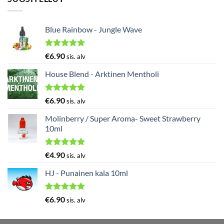
Blue Rainbow - Jungle Wave
Arvostelu
€
6.90
sis. alv
tuotteesta:
5.00
/ 5
House Blend - Arktinen Mentholi
Arvostelu
€
6.90
sis. alv
tuotteesta:
5.00
/ 5
Molinberry / Super Aroma- Sweet Strawberry
10ml
Arvostelu
€
4.90
sis. alv
tuotteesta:
5.00
/ 5
HJ - Punainen kala 10ml
Arvostelu
€
6.90
sis. alv
tuotteesta:
5.00
/ 5