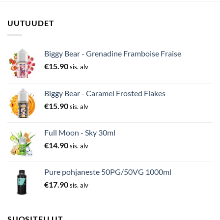
UUTUUDET
Biggy Bear - Grenadine Framboise Fraise
€
15.90
sis. alv
Biggy Bear - Caramel Frosted Flakes
€
15.90
sis. alv
Full Moon - Sky 30ml
€
14.90
sis. alv
Pure pohjaneste 50PG/50VG 1000ml
€
17.90
sis. alv
SUOSITELLUT