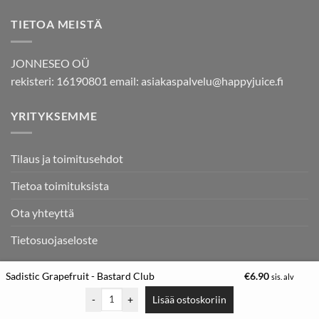
TIETOA MEISTÄ
JONNESEO OÜ
rekisteri: 16190801 email:
asiakaspalvelu@happyjuice.fi
YRITYKSEMME
Tilaus ja toimitusehdot
Tietoa toimituksista
Ota yhteyttä
Tietosuojaseloste
Sadistic Grapefruit - Bastard Club
€
6.90
sis. alv
Copyright © Makutiivisteet.com - Makukauppojen ykkönen -
-
+
Lisää ostoskoriin
Makutiivistekauppa