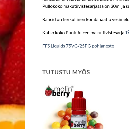
Pullokoko makutiivistesarjassa on 30ml ja 
Rancid on herkullinen kombinaatio vesimeloni
Katso koko Punk Juicen makutiivistesarja
T
FFS Liquids 75VG/25PG pohjaneste
TUTUSTU MYÖS