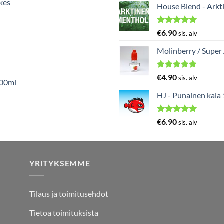
kes
5.00
/ 5
House Blend - Arkt
Arvostelu
€
6.90
sis. alv
tuotteesta:
5.00
/ 5
Molinberry / Super
Arvostelu
€
4.90
sis. alv
000ml
tuotteesta:
5.00
/ 5
HJ - Punainen kala
Arvostelu
€
6.90
sis. alv
tuotteesta:
5.00
/ 5
YRITYKSEMME
Tilaus ja toimitusehdot
Tietoa toimituksista