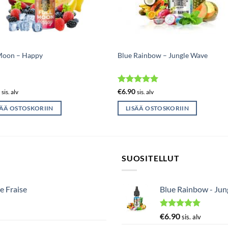
 Moon – Happy
Blue Rainbow – Jungle Wave
Arvostelu
0
€
6.90
sis. alv
sis. alv
tuotteesta:
5
/ 5
SÄÄ OSTOSKORIIN
LISÄÄ OSTOSKORIIN
SUOSITELLUT
e Fraise
Blue Rainbow - Ju
Arvostelu
€
6.90
sis. alv
tuotteesta: