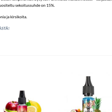
suositeltu sekoitussuhde on 15%.
a ja kirsikoita.
ÄSTÄ!