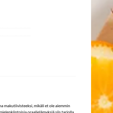
na makutiivisteeksi, mikäli et ole aiemmin
elenkiintoisia oraalielämyksiä siis tarjolla.