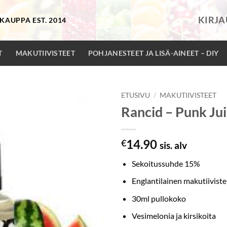
KIRJ
KAUPPA EST. 2014
T
MAKUTIIVISTEET
POHJANESTEET JA LISÄ-AINEET – DIY
ETUSIVU
/
MAKUTIIVISTEET
Rancid – Punk Ju
14.90
€
sis. alv
Sekoitussuhde 15%
Englantilainen makutiiviste
30ml pullokoko
Vesimelonia ja kirsikoita