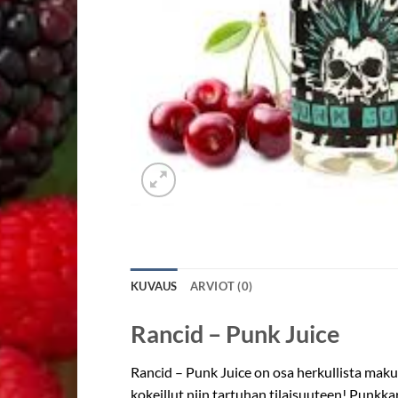
KUVAUS
ARVIOT (0)
Rancid – Punk Juice
Rancid – Punk Juice on osa herkullista makut
kokeillut niin tartuhan tilaisuuteen! Punkkar