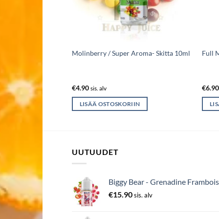
Berry 30ml
Molinberry / Super Aroma- Skitta 10ml
Full
€
4.90
€
6.9
sis. alv
IIN
LISÄÄ OSTOSKORIIN
LI
UUTUUDET
Biggy Bear - Grenadine Frambois
€
15.90
sis. alv