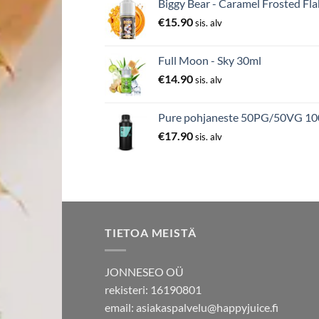
Biggy Bear - Caramel Frosted Fla
€
15.90
sis. alv
Full Moon - Sky 30ml
€
14.90
sis. alv
Pure pohjaneste 50PG/50VG 1
€
17.90
sis. alv
TIETOA MEISTÄ
JONNESEO OÜ
rekisteri: 16190801
email:
asiakaspalvelu@happyjuice.fi