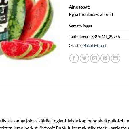
Ainesosat:
Pg ja luontaiset aromit
Varasto loppu
Tuotetunnus (SKU):
MT_29945
Osasto:
Makutiivisteet
iivistesarjaa joka sisältää Englantilaista kapinahenkeä pullotettu
eitten lempiherkut löytyvät Punk Juice makutiivisteet – sarjasta, mi