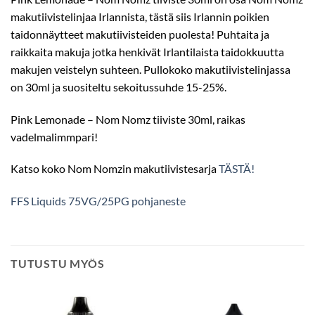
makutiivistelinjaa Irlannista, tästä siis Irlannin poikien
taidonnäytteet makutiivisteiden puolesta! Puhtaita ja
raikkaita makuja jotka henkivät Irlantilaista taidokkuutta
makujen veistelyn suhteen. Pullokoko makutiivistelinjassa
on 30ml ja suositeltu sekoitussuhde 15-25%.
Pink Lemonade – Nom Nomz tiiviste 30ml, raikas
vadelmalimmpari!
Katso koko Nom Nomzin makutiivistesarja
TÄSTÄ!
FFS Liquids 75VG/25PG pohjaneste
TUTUSTU MYÖS