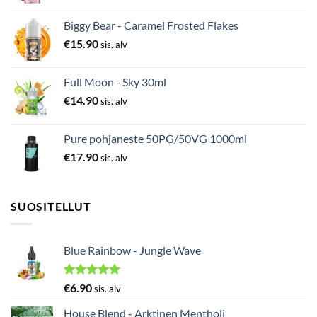
Biggy Bear - Caramel Frosted Flakes
€
15.90
sis. alv
Full Moon - Sky 30ml
€
14.90
sis. alv
Pure pohjaneste 50PG/50VG 1000ml
€
17.90
sis. alv
SUOSITELLUT
Blue Rainbow - Jungle Wave
Arvostelu
€
6.90
sis. alv
tuotteesta:
5.00
/ 5
House Blend - Arktinen Mentholi