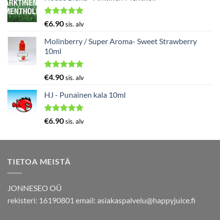
Arvostelu
€
6.90
sis. alv
tuotteesta:
5.00
/ 5
Molinberry / Super Aroma- Sweet Strawberry
10ml
Arvostelu
€
4.90
sis. alv
tuotteesta:
5.00
/ 5
HJ - Punainen kala 10ml
Arvostelu
€
6.90
sis. alv
tuotteesta:
5.00
/ 5
TIETOA MEISTÄ
JONNESEO OÜ
rekisteri: 16190801 email:
asiakaspalvelu@happyjuice.fi