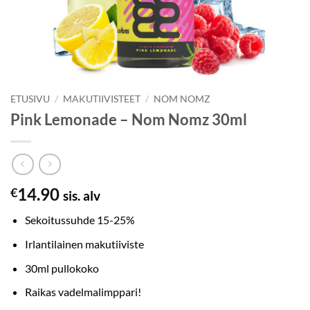
ETUSIVU
/
MAKUTIIVISTEET
/
NOM NOMZ
Pink Lemonade – Nom Nomz 30ml
14.90
€
sis. alv
Sekoitussuhde 15-25%
Irlantilainen makutiiviste
30ml pullokoko
Raikas vadelmalimppari!