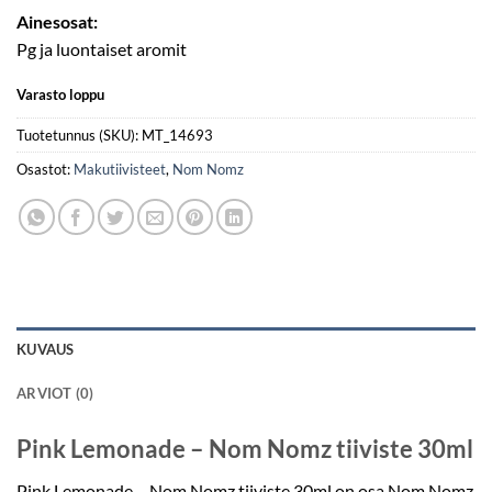
Ainesosat:
Pg ja luontaiset aromit
Varasto loppu
Tuotetunnus (SKU):
MT_14693
Osastot:
Makutiivisteet
,
Nom Nomz
KUVAUS
ARVIOT (0)
Pink Lemonade – Nom Nomz tiiviste 30ml
Pink Lemonade – Nom Nomz tiiviste 30ml on osa Nom Nomz