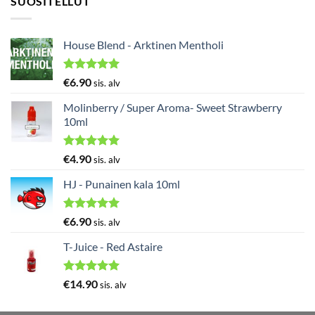
SUOSITELLUT
House Blend - Arktinen Mentholi
Arvostelu
€
6.90
sis. alv
tuotteesta:
5.00
/ 5
Molinberry / Super Aroma- Sweet Strawberry
10ml
Arvostelu
€
4.90
sis. alv
tuotteesta:
5.00
/ 5
HJ - Punainen kala 10ml
Arvostelu
€
6.90
sis. alv
tuotteesta:
5.00
/ 5
T-Juice - Red Astaire
Arvostelu
€
14.90
sis. alv
tuotteesta:
5.00
/ 5