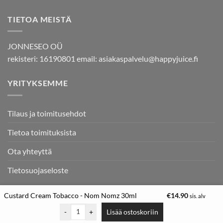
TIETOA MEISTÄ
JONNESEO OÜ
rekisteri: 16190801 email:
asiakaspalvelu@happyjuice.fi
YRITYKSEMME
Tilaus ja toimitusehdot
Tietoa toimituksista
Ota yhteyttä
Tietosuojaseloste
Custard Cream Tobacco - Nom Nomz 30ml
€
14.90
sis. alv
Copyright © Makutiivisteet.com - Makukauppojen ykkönen -
-
+
Lisää ostoskoriin
Makutiivistekauppa