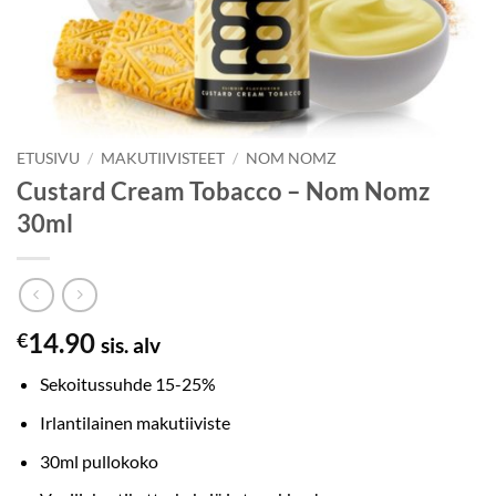
ETUSIVU
/
MAKUTIIVISTEET
/
NOM NOMZ
Custard Cream Tobacco – Nom Nomz
30ml
14.90
€
sis. alv
Sekoitussuhde 15-25%
Irlantilainen makutiiviste
30ml pullokoko