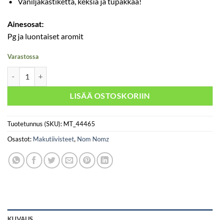
Vaniljakastiketta, keksiä ja tupakkaa!
Ainesosat:
Pg ja luontaiset aromit
Varastossa
Custard Cream Tobacco - Nom Nomz 30ml määrä
LISÄÄ OSTOSKORIIN
Tuotetunnus (SKU):
MT_44465
Osastot:
Makutiivisteet
,
Nom Nomz
KUVAUS