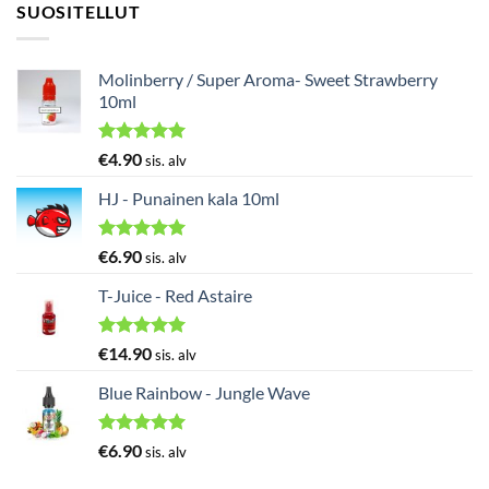
SUOSITELLUT
Molinberry / Super Aroma- Sweet Strawberry
10ml
Arvostelu
€
4.90
sis. alv
tuotteesta:
5.00
/ 5
HJ - Punainen kala 10ml
Arvostelu
€
6.90
sis. alv
tuotteesta:
5.00
/ 5
T-Juice - Red Astaire
Arvostelu
€
14.90
sis. alv
tuotteesta:
5.00
/ 5
Blue Rainbow - Jungle Wave
Arvostelu
€
6.90
sis. alv
tuotteesta:
5.00
/ 5