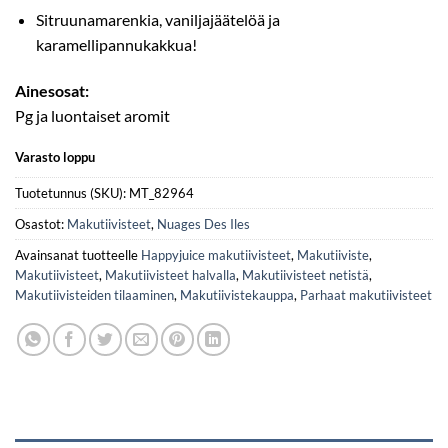
Sitruunamarenkia, vaniljajäätelöä ja
karamellipannukakkua!
Ainesosat:
Pg ja luontaiset aromit
Varasto loppu
Tuotetunnus (SKU):
MT_82964
Osastot:
Makutiivisteet
,
Nuages Des Iles
Avainsanat tuotteelle
Happyjuice makutiivisteet
,
Makutiiviste
,
Makutiivisteet
,
Makutiivisteet halvalla
,
Makutiivisteet netistä
,
Makutiivisteiden tilaaminen
,
Makutiivistekauppa
,
Parhaat makutiivisteet