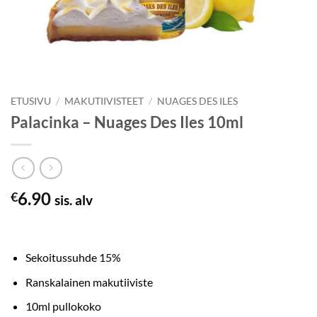
ETUSIVU
/
MAKUTIIVISTEET
/
NUAGES DES ILES
Palacinka – Nuages Des Iles 10ml
6.90
€
sis. alv
Sekoitussuhde 15%
Ranskalainen makutiiviste
10ml pullokoko