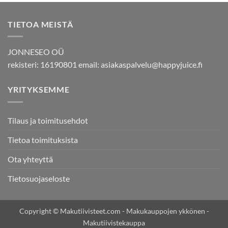
TIETOA MEISTÄ
JONNESEO OÜ
rekisteri: 16190801 email:
asiakaspalvelu@happyjuice.fi
YRITYKSEMME
Tilaus ja toimitusehdot
Tietoa toimituksista
Ota yhteyttä
Tietosuojaseloste
Copyright © Makutiivisteet.com - Makukauppojen ykkönen -
Makutiivistekauppa