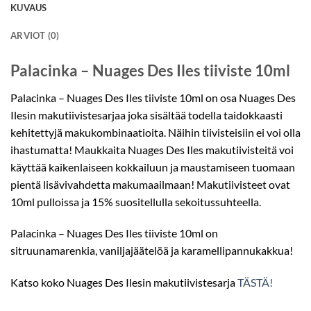
KUVAUS
ARVIOT (0)
Palacinka – Nuages Des Iles tiiviste 10ml
Palacinka – Nuages Des Iles tiiviste 10ml on osa Nuages Des
Ilesin makutiivistesarjaa joka sisältää todella taidokkaasti
kehitettyjä makukombinaatioita. Näihin tiivisteisiin ei voi olla
ihastumatta! Maukkaita Nuages Des Iles makutiivisteitä voi
käyttää kaikenlaiseen kokkailuun ja maustamiseen tuomaan
pientä lisävivahdetta makumaailmaan! Makutiivisteet ovat
10ml pulloissa ja 15% suositellulla sekoitussuhteella.
Palacinka – Nuages Des Iles tiiviste 10ml on
sitruunamarenkia, vaniljajäätelöä ja karamellipannukakkua!
Katso koko Nuages Des Ilesin makutiivistesarja
TÄSTÄ!