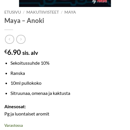
ETUSIVU
/
MAKUTIIVISTEET
/
MAYA
Maya – Anoki
6.90
€
sis. alv
Sekoitussuhde 10%
Ranska
10ml pullokoko
Sitruunaa, omenaa ja kaktusta
Ainesosat:
Pg ja luontaiset aromit
Varastossa