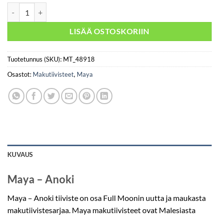
Maya - Anoki määrä
LISÄÄ OSTOSKORIIN
Tuotetunnus (SKU):
MT_48918
Osastot:
Makutiivisteet
,
Maya
KUVAUS
Maya – Anoki
Maya – Anoki tiiviste on osa Full Moonin uutta ja maukasta
makutiivistesarjaa. Maya makutiivisteet ovat Malesiasta