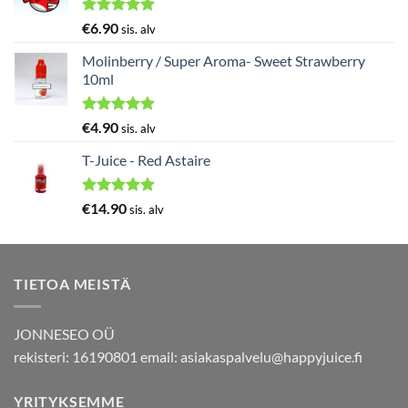
Arvostelu
€
6.90
sis. alv
tuotteesta:
5.00
/ 5
Molinberry / Super Aroma- Sweet Strawberry
10ml
Arvostelu
€
4.90
sis. alv
tuotteesta:
5.00
/ 5
T-Juice - Red Astaire
Arvostelu
€
14.90
sis. alv
tuotteesta:
5.00
/ 5
TIETOA MEISTÄ
JONNESEO OÜ
rekisteri: 16190801 email:
asiakaspalvelu@happyjuice.fi
YRITYKSEMME