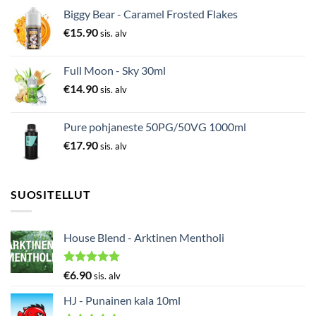
Biggy Bear - Caramel Frosted Flakes
€
15.90
sis. alv
Full Moon - Sky 30ml
€
14.90
sis. alv
Pure pohjaneste 50PG/50VG 1000ml
€
17.90
sis. alv
SUOSITELLUT
House Blend - Arktinen Mentholi
Arvostelu
€
6.90
sis. alv
tuotteesta:
5.00
/ 5
HJ - Punainen kala 10ml