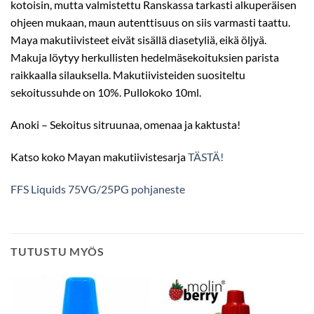
kotoisin, mutta valmistettu Ranskassa tarkasti alkuperäisen
ohjeen mukaan, maun autenttisuus on siis varmasti taattu.
Maya makutiivisteet eivät sisällä diasetyliä, eikä öljyä.
Makuja löytyy herkullisten hedelmäsekoituksien parista
raikkaalla silauksella. Makutiivisteiden suositeltu
sekoitussuhde on 10%. Pullokoko 10ml.
Anoki – Sekoitus sitruunaa, omenaa ja kaktusta!
Katso koko Mayan makutiivistesarja
TÄSTÄ!
FFS Liquids 75VG/25PG pohjaneste
TUTUSTU MYÖS