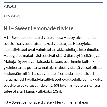
KUVAUS
ARVIOT (0)
HJ – Sweet Lemonade tiiviste
HJ – Sweet Lemonade tiiviste on osa Happyjuicen huiman
suosion saavuttanutta makutiivistesarjaa. Happyjuice
makutiivisteet ovat valmistettu rakkaudella ja intohimolla.
Happyjuice makutiivisteet eivät sisällä diasetyliä, eikä öljyä.
Makuja löytyy aivan laidasta laitaan, suurimmin kuitenkin
yksinkertaisia puhtaita makuja, makutiivisteitä voi sekoittaa
keskenään mikäli haluat yhdistellä erilaisia makuja juuri
haluamallasi tavalla. Makutiivisteet ovat todella voimakkaita,
suositeltu sekoitussuhde on 2-5% joten annostelun kanssa
tulee olla tarkkana. Pullokoko 10ml.
HJ – Sweet Lemonade tiiviste – Herkullinen makean