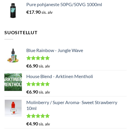
Pure pohjaneste 50PG/50VG 1000ml
€
17.90
sis. alv
SUOSITELLUT
Blue Rainbow - Jungle Wave
Arvostelu
€
6.90
sis. alv
tuotteesta:
5.00
/ 5
House Blend - Arktinen Mentholi
Arvostelu
€
6.90
sis. alv
tuotteesta:
5.00
/ 5
Molinberry / Super Aroma- Sweet Strawberry
10ml
Arvostelu
€
4.90
sis. alv
tuotteesta: