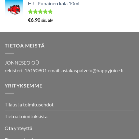
5.00
/ 5
HJ - Punainen kala 10ml
Arvostelu
€
6.90
sis. alv
tuotteesta:
5.00
/ 5
TIETOA MEISTÄ
JONNESEO OÜ
rekisteri: 16190801 email:
asiakaspalvelu@happyjuice.fi
YRITYKSEMME
Tilaus ja toimitusehdot
Tietoa toimituksista
Ota yhteyttä