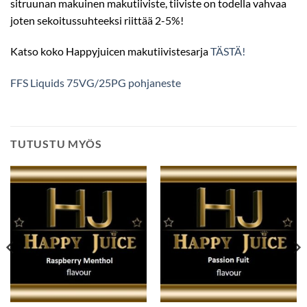
sitruunan makuinen makutiiviste, tiiviste on todella vahvaa
joten sekoitussuhteeksi riittää 2-5%!
Katso koko Happyjuicen makutiivistesarja
TÄSTÄ!
FFS Liquids 75VG/25PG pohjaneste
TUTUSTU MYÖS