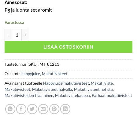
Ainesosat:
Pg ja luontaiset aromit
Varastossa
HJ - Sweet Lemonade määrä
LISÄÄ OSTOSKORIIN
Tuotetunnus (SKU):
MT_81211
Osastot:
Happyjuice
,
Makutiivisteet
Avainsanat tuotteelle
Happyjuice makutiivisteet
,
Makutiiviste
,
Makutiivisteet
,
Makutiivisteet halvalla
,
Makutiivisteet netistä
,
Makutiivisteiden tilaaminen
,
Makutiivistekauppa
,
Parhaat makutiivisteet