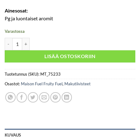
Ainesosat:
Pg ja luontaiset aromit
Varastossa
Fruity Fuel - The Green Oil määrä
LISÄÄ OSTOSKORIIN
Tuotetunnus (SKU):
MT_75233
Osastot:
Maison Fuel Fruity Fuel
,
Makutiivisteet
KUVAUS