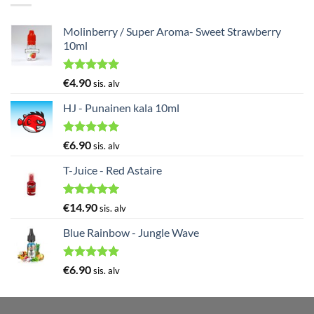
Molinberry / Super Aroma- Sweet Strawberry
10ml
Arvostelu
€
4.90
sis. alv
tuotteesta:
5.00
/ 5
HJ - Punainen kala 10ml
Arvostelu
€
6.90
sis. alv
tuotteesta:
5.00
/ 5
T-Juice - Red Astaire
Arvostelu
€
14.90
sis. alv
tuotteesta:
5.00
/ 5
Blue Rainbow - Jungle Wave
Arvostelu
€
6.90
sis. alv
tuotteesta:
5.00
/ 5