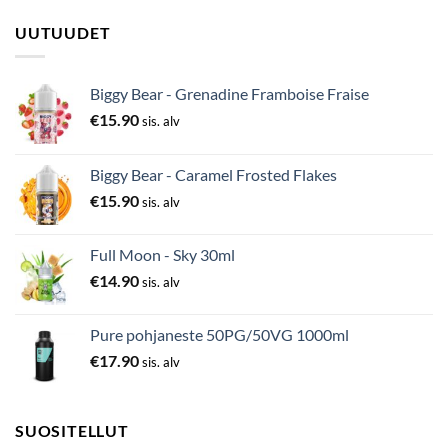
UUTUUDET
Biggy Bear - Grenadine Framboise Fraise
€
15.90
sis. alv
Biggy Bear - Caramel Frosted Flakes
€
15.90
sis. alv
Full Moon - Sky 30ml
€
14.90
sis. alv
Pure pohjaneste 50PG/50VG 1000ml
€
17.90
sis. alv
SUOSITELLUT