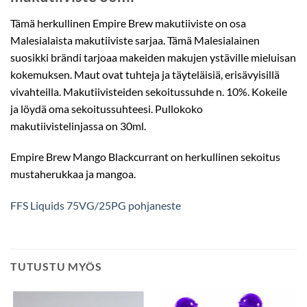
Tämä herkullinen Empire Brew makutiiviste on osa
Malesialaista makutiiviste sarjaa. Tämä Malesialainen
suosikki brändi tarjoaa makeiden makujen ystäville mieluisan
kokemuksen. Maut ovat tuhteja ja täyteläisiä, erisävyisillä
vivahteilla. Makutiivisteiden sekoitussuhde n. 10%. Kokeile
ja löydä oma sekoitussuhteesi. Pullokoko
makutiivistelinjassa on 30ml.
Empire Brew Mango Blackcurrant on herkullinen sekoitus
mustaherukkaa ja mangoa.
FFS Liquids 75VG/25PG pohjaneste
TUTUSTU MYÖS