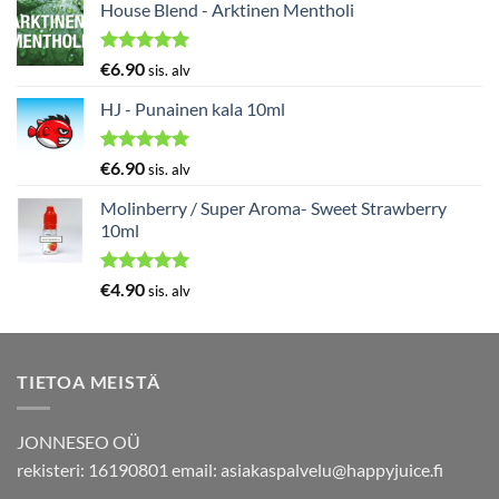
5.00
/ 5
House Blend - Arktinen Mentholi
Arvostelu
€
6.90
sis. alv
tuotteesta:
5.00
/ 5
HJ - Punainen kala 10ml
Arvostelu
€
6.90
sis. alv
tuotteesta:
5.00
/ 5
Molinberry / Super Aroma- Sweet Strawberry
10ml
Arvostelu
€
4.90
sis. alv
tuotteesta:
5.00
/ 5
TIETOA MEISTÄ
JONNESEO OÜ
rekisteri: 16190801 email:
asiakaspalvelu@happyjuice.fi