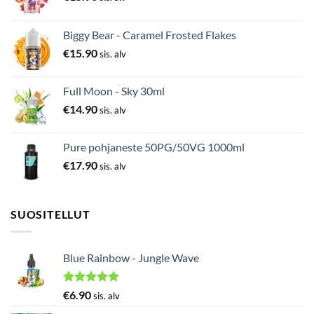
Biggy Bear - Caramel Frosted Flakes
€
15.90
sis. alv
Full Moon - Sky 30ml
€
14.90
sis. alv
Pure pohjaneste 50PG/50VG 1000ml
€
17.90
sis. alv
SUOSITELLUT
Blue Rainbow - Jungle Wave
Arvostelu
€
6.90
sis. alv
tuotteesta: