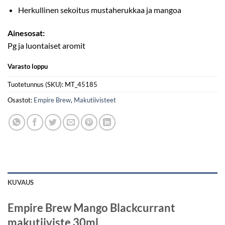
Herkullinen sekoitus mustaherukkaa ja mangoa
Ainesosat:
Pg ja luontaiset aromit
Varasto loppu
Tuotetunnus (SKU):
MT_45185
Osastot:
Empire Brew
,
Makutiivisteet
KUVAUS
Empire Brew Mango Blackcurrant
makutiiviste 30ml