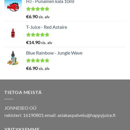
HJ - Punainen kala 10ml
Arvostelu
€
6.90
sis. alv
tuotteesta:
5.00
/ 5
T-Juice - Red Astaire
Arvostelu
€
14.90
sis. alv
tuotteesta:
5.00
/ 5
Blue Rainbow - Jungle Wave
Arvostelu
€
6.90
sis. alv
tuotteesta:
5.00
/ 5
TIETOA MEISTÄ
JONNESEO OÜ
rekisteri: 16190801 email:
asiakaspalvelu@happyjuice.fi
YRITYKSEMME