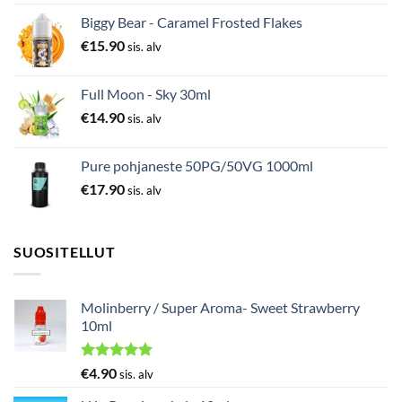
Biggy Bear - Caramel Frosted Flakes
€
15.90
sis. alv
Full Moon - Sky 30ml
€
14.90
sis. alv
Pure pohjaneste 50PG/50VG 1000ml
€
17.90
sis. alv
SUOSITELLUT
Molinberry / Super Aroma- Sweet Strawberry
10ml
Arvostelu
€
4.90
sis. alv
tuotteesta:
5.00
/ 5