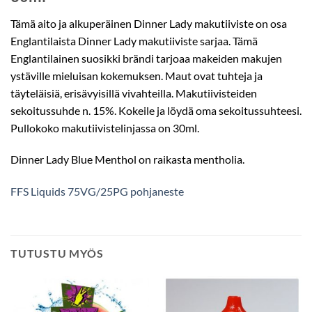
Tämä aito ja alkuperäinen Dinner Lady makutiiviste on osa
Englantilaista Dinner Lady makutiiviste sarjaa. Tämä
Englantilainen suosikki brändi tarjoaa makeiden makujen
ystäville mieluisan kokemuksen. Maut ovat tuhteja ja
täyteläisiä, erisävyisillä vivahteilla. Makutiivisteiden
sekoitussuhde n. 15%. Kokeile ja löydä oma sekoitussuhteesi.
Pullokoko makutiivistelinjassa on 30ml.
Dinner Lady Blue Menthol on raikasta mentholia.
FFS Liquids 75VG/25PG pohjaneste
TUTUSTU MYÖS