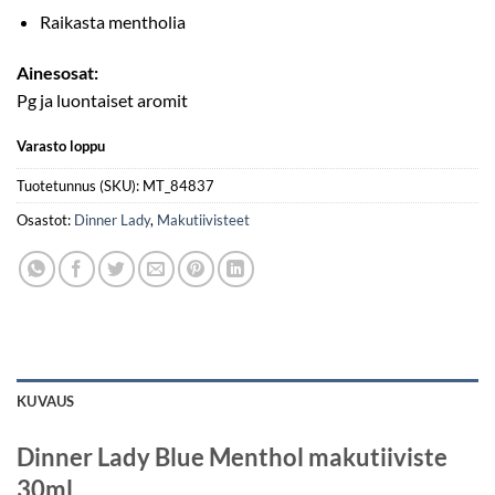
Raikasta mentholia
Ainesosat:
Pg ja luontaiset aromit
Varasto loppu
Tuotetunnus (SKU):
MT_84837
Osastot:
Dinner Lady
,
Makutiivisteet
KUVAUS
Dinner Lady Blue Menthol makutiiviste
30ml