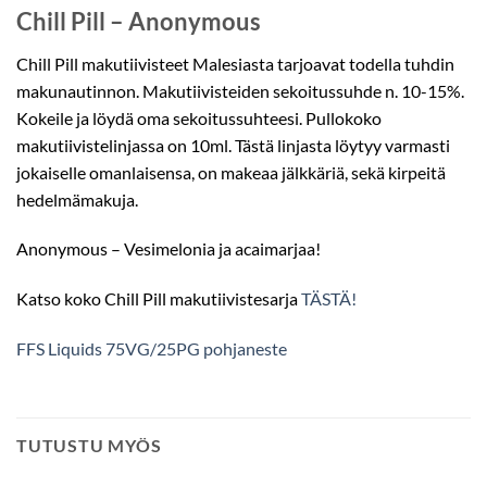
Chill Pill – Anonymous
Chill Pill makutiivisteet Malesiasta tarjoavat todella tuhdin
makunautinnon. Makutiivisteiden sekoitussuhde n. 10-15%.
Kokeile ja löydä oma sekoitussuhteesi. Pullokoko
makutiivistelinjassa on 10ml. Tästä linjasta löytyy varmasti
jokaiselle omanlaisensa, on makeaa jälkkäriä, sekä kirpeitä
hedelmämakuja.
Anonymous – Vesimelonia ja acaimarjaa!
Katso koko Chill Pill makutiivistesarja
TÄSTÄ!
FFS Liquids 75VG/25PG pohjaneste
TUTUSTU MYÖS