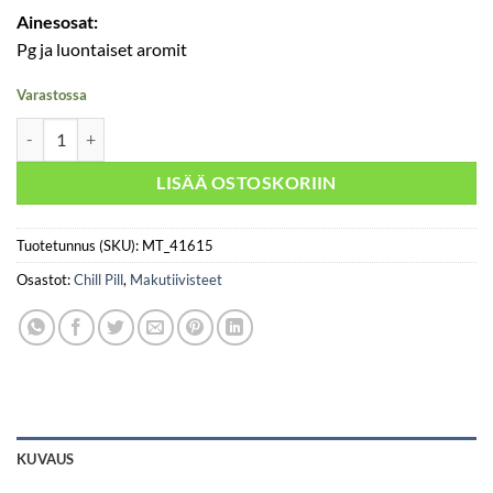
Ainesosat:
Pg ja luontaiset aromit
Varastossa
Chill Pill - Anonymous määrä
LISÄÄ OSTOSKORIIN
Tuotetunnus (SKU):
MT_41615
Osastot:
Chill Pill
,
Makutiivisteet
KUVAUS