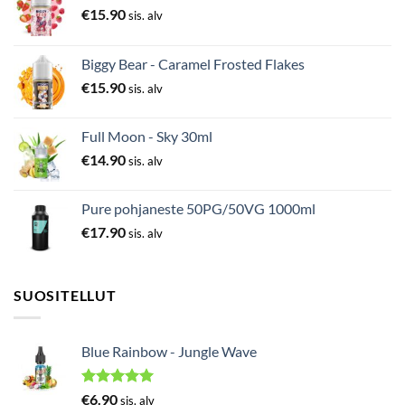
€
15.90
sis. alv
Biggy Bear - Caramel Frosted Flakes
€
15.90
sis. alv
Full Moon - Sky 30ml
€
14.90
sis. alv
Pure pohjaneste 50PG/50VG 1000ml
€
17.90
sis. alv
SUOSITELLUT
Blue Rainbow - Jungle Wave
Arvostelu
€
6.90
sis. alv