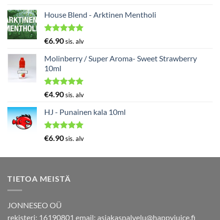
tuotteesta:
5.00
/ 5
House Blend - Arktinen Mentholi
Arvostelu
€
6.90
sis. alv
tuotteesta:
5.00
/ 5
Molinberry / Super Aroma- Sweet Strawberry
10ml
Arvostelu
€
4.90
sis. alv
tuotteesta:
5.00
/ 5
HJ - Punainen kala 10ml
Arvostelu
€
6.90
sis. alv
tuotteesta:
5.00
/ 5
TIETOA MEISTÄ
JONNESEO OÜ
rekisteri: 16190801 email:
asiakaspalvelu@happyjuice.fi