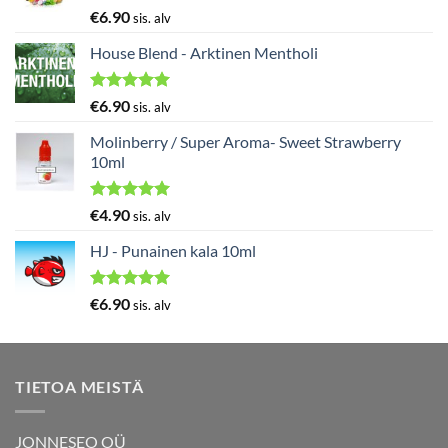
Arvostelu
€
6.90
sis. alv
tuotteesta:
5.00
/ 5
House Blend - Arktinen Mentholi
Arvostelu
€
6.90
sis. alv
tuotteesta:
5.00
/ 5
Molinberry / Super Aroma- Sweet Strawberry
10ml
Arvostelu
€
4.90
sis. alv
tuotteesta:
5.00
/ 5
HJ - Punainen kala 10ml
Arvostelu
€
6.90
sis. alv
tuotteesta:
5.00
/ 5
TIETOA MEISTÄ
JONNESEO OÜ