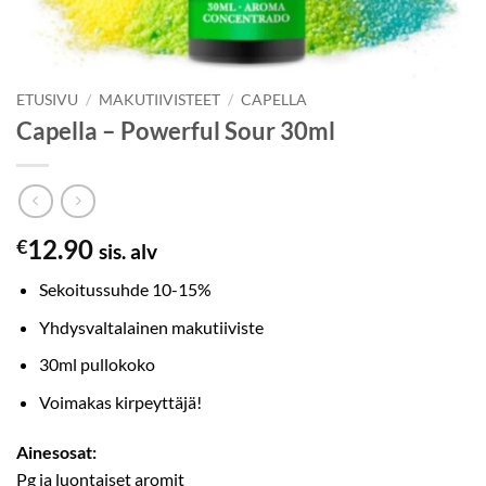
ETUSIVU
/
MAKUTIIVISTEET
/
CAPELLA
Capella – Powerful Sour 30ml
12.90
€
sis. alv
Sekoitussuhde 10-15%
Yhdysvaltalainen makutiiviste
30ml pullokoko
Voimakas kirpeyttäjä!
Ainesosat:
Pg ja luontaiset aromit