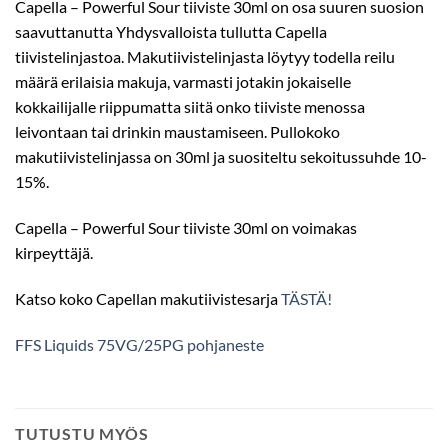
Capella – Powerful Sour tiiviste 30ml on osa suuren suosion
saavuttanutta Yhdysvalloista tullutta Capella
tiivistelinjastoa. Makutiivistelinjasta löytyy todella reilu
määrä erilaisia makuja, varmasti jotakin jokaiselle
kokkailijalle riippumatta siitä onko tiiviste menossa
leivontaan tai drinkin maustamiseen. Pullokoko
makutiivistelinjassa on 30ml ja suositeltu sekoitussuhde 10-
15%.
Capella – Powerful Sour tiiviste 30ml on voimakas
kirpeyttäjä.
Katso koko Capellan makutiivistesarja
TÄSTÄ!
FFS Liquids 75VG/25PG pohjaneste
TUTUSTU MYÖS