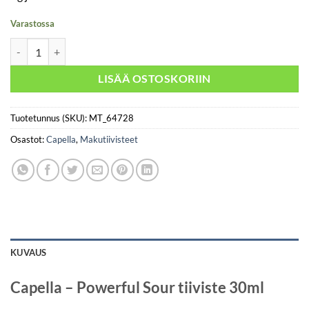
Varastossa
Capella - Powerful Sour 30ml määrä
LISÄÄ OSTOSKORIIN
Tuotetunnus (SKU):
MT_64728
Osastot:
Capella
,
Makutiivisteet
KUVAUS
Capella – Powerful Sour tiiviste 30ml