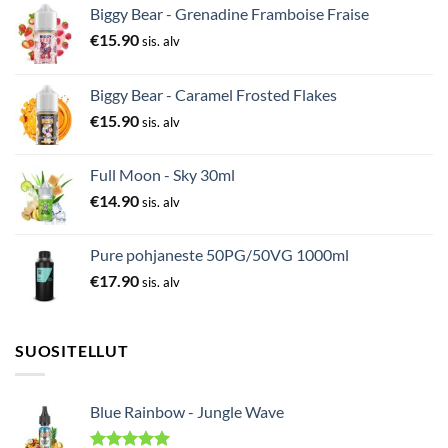
Biggy Bear - Grenadine Framboise Fraise
€
15.90
sis. alv
Biggy Bear - Caramel Frosted Flakes
€
15.90
sis. alv
Full Moon - Sky 30ml
€
14.90
sis. alv
Pure pohjaneste 50PG/50VG 1000ml
€
17.90
sis. alv
SUOSITELLUT
Blue Rainbow - Jungle Wave