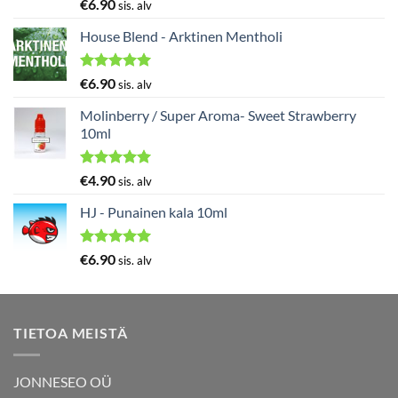
Arvostelu
€
6.90
sis. alv
tuotteesta:
5.00
/ 5
House Blend - Arktinen Mentholi
Arvostelu
€
6.90
sis. alv
tuotteesta:
5.00
/ 5
Molinberry / Super Aroma- Sweet Strawberry
10ml
Arvostelu
€
4.90
sis. alv
tuotteesta:
5.00
/ 5
HJ - Punainen kala 10ml
Arvostelu
€
6.90
sis. alv
tuotteesta:
5.00
/ 5
TIETOA MEISTÄ
JONNESEO OÜ