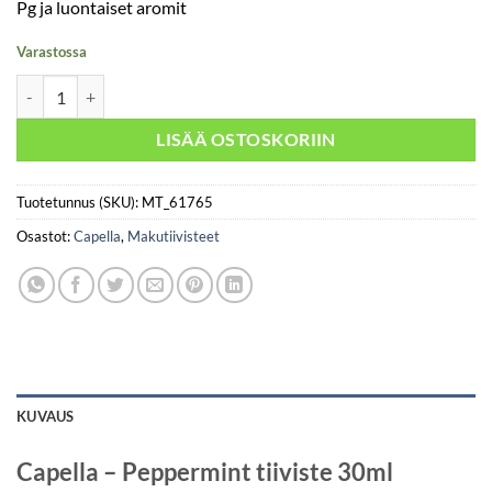
Pg ja luontaiset aromit
Varastossa
Capella - Peppermint 30ml määrä
LISÄÄ OSTOSKORIIN
Tuotetunnus (SKU):
MT_61765
Osastot:
Capella
,
Makutiivisteet
KUVAUS
Capella – Peppermint tiiviste 30ml