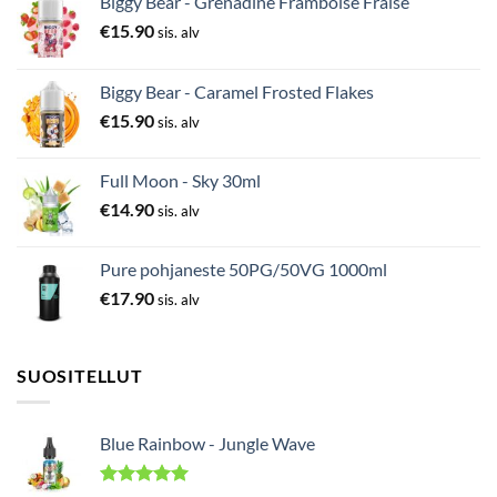
Biggy Bear - Grenadine Framboise Fraise
€
15.90
sis. alv
Biggy Bear - Caramel Frosted Flakes
€
15.90
sis. alv
Full Moon - Sky 30ml
€
14.90
sis. alv
Pure pohjaneste 50PG/50VG 1000ml
€
17.90
sis. alv
SUOSITELLUT
Blue Rainbow - Jungle Wave