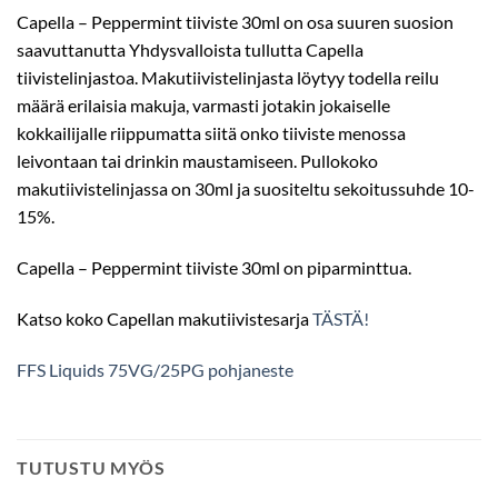
Capella – Peppermint tiiviste 30ml on osa suuren suosion
saavuttanutta Yhdysvalloista tullutta Capella
tiivistelinjastoa. Makutiivistelinjasta löytyy todella reilu
määrä erilaisia makuja, varmasti jotakin jokaiselle
kokkailijalle riippumatta siitä onko tiiviste menossa
leivontaan tai drinkin maustamiseen. Pullokoko
makutiivistelinjassa on 30ml ja suositeltu sekoitussuhde 10-
15%.
Capella – Peppermint tiiviste 30ml on piparminttua.
Katso koko Capellan makutiivistesarja
TÄSTÄ!
FFS Liquids 75VG/25PG pohjaneste
TUTUSTU MYÖS