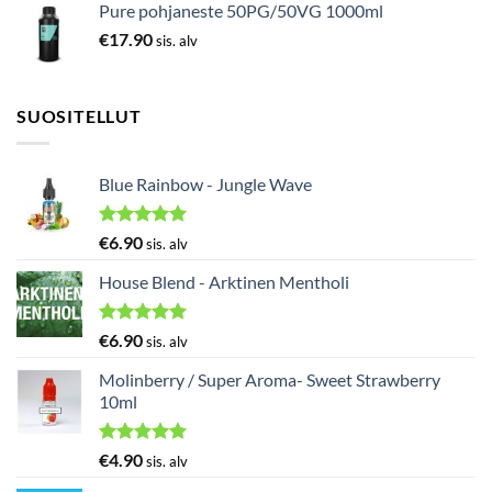
Pure pohjaneste 50PG/50VG 1000ml
€
17.90
sis. alv
SUOSITELLUT
Blue Rainbow - Jungle Wave
Arvostelu
€
6.90
sis. alv
tuotteesta:
5.00
/ 5
House Blend - Arktinen Mentholi
Arvostelu
€
6.90
sis. alv
tuotteesta:
5.00
/ 5
Molinberry / Super Aroma- Sweet Strawberry
10ml
Arvostelu
€
4.90
sis. alv
tuotteesta:
5.00
/ 5