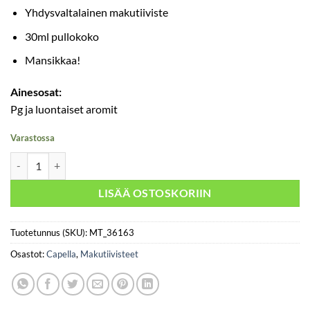
Yhdysvaltalainen makutiiviste
30ml pullokoko
Mansikkaa!
Ainesosat:
Pg ja luontaiset aromit
Varastossa
Capella - Luscious Strawberry 30ml määrä
LISÄÄ OSTOSKORIIN
Tuotetunnus (SKU):
MT_36163
Osastot:
Capella
,
Makutiivisteet