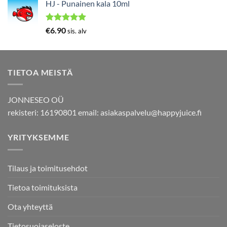
HJ - Punainen kala 10ml
Arvostelu
€
6.90
sis. alv
tuotteesta:
5.00
/ 5
TIETOA MEISTÄ
JONNESEO OÜ
rekisteri: 16190801 email:
asiakaspalvelu@happyjuice.fi
YRITYKSEMME
Tilaus ja toimitusehdot
Tietoa toimituksista
Ota yhteyttä
Tietosuojaseloste