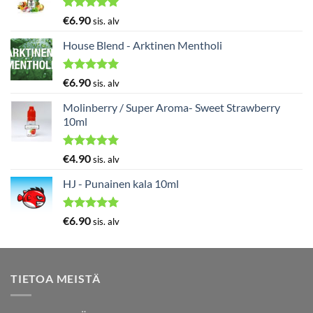
Arvostelu
€
6.90
sis. alv
tuotteesta:
5.00
/ 5
House Blend - Arktinen Mentholi
Arvostelu
€
6.90
sis. alv
tuotteesta:
5.00
/ 5
Molinberry / Super Aroma- Sweet Strawberry
10ml
Arvostelu
€
4.90
sis. alv
tuotteesta:
5.00
/ 5
HJ - Punainen kala 10ml
Arvostelu
€
6.90
sis. alv
tuotteesta:
5.00
/ 5
TIETOA MEISTÄ