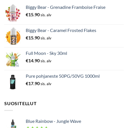
Biggy Bear - Grenadine Framboise Fraise
€
15.90
sis. alv
Biggy Bear - Caramel Frosted Flakes
€
15.90
sis. alv
Full Moon - Sky 30ml
€
14.90
sis. alv
Pure pohjaneste 50PG/50VG 1000ml
€
17.90
sis. alv
SUOSITELLUT
Blue Rainbow - Jungle Wave