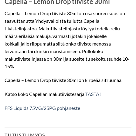
Capella – Lemon Drop tiiviste 30ml
Capella – Lemon Drop tiiviste 30ml on osa suuren suosion
saavuttanutta Yhdysvalloista tullutta Capella
tiivistelinjastoa. Makutiivistelinjasta löytyy todella reilu
määrä erilaisia makuja, varmasti jotakin jokaiselle
kokkailijalle riippumatta siitä onko tiiviste menossa
leivontaan tai drinkin maustamiseen. Pullokoko
makutiivistelinjassa on 30ml ja suositeltu sekoitussuhde 10-
15%.
Capella – Lemon Drop tiiviste 30ml on kirpeää sitruunaa.
Katso koko Capellan makutiivistesarja
TÄSTÄ!
FFS Liquids 75VG/25PG pohjaneste
TUTUSTU MYÖS