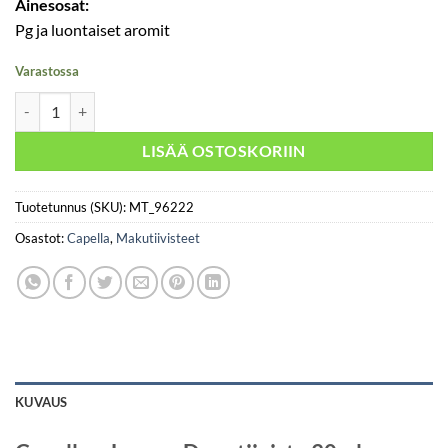
Ainesosat:
Pg ja luontaiset aromit
Varastossa
Capella - Lemon Drop 30ml määrä
LISÄÄ OSTOSKORIIN
Tuotetunnus (SKU):
MT_96222
Osastot:
Capella
,
Makutiivisteet
KUVAUS