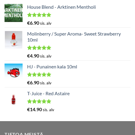
House Blend - Arktinen Mentholi
Arvostelu
€
6.90
sis. alv
tuotteesta:
5.00
/ 5
Molinberry / Super Aroma- Sweet Strawberry
10ml
Arvostelu
€
4.90
sis. alv
tuotteesta:
5.00
/ 5
HJ - Punainen kala 10ml
Arvostelu
€
6.90
sis. alv
tuotteesta:
5.00
/ 5
T-Juice - Red Astaire
Arvostelu
€
14.90
sis. alv
tuotteesta:
5.00
/ 5
TIETOA MEISTÄ