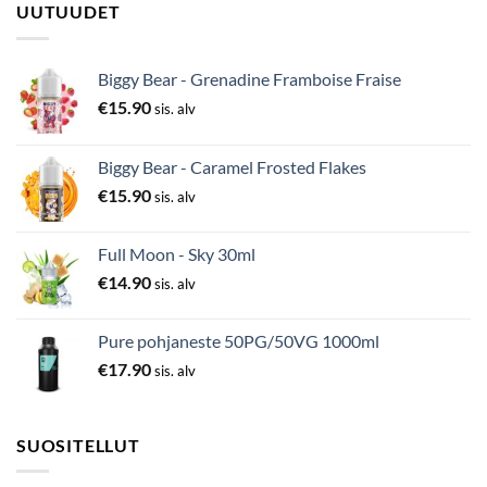
UUTUUDET
Biggy Bear - Grenadine Framboise Fraise
€
15.90
sis. alv
Biggy Bear - Caramel Frosted Flakes
€
15.90
sis. alv
Full Moon - Sky 30ml
€
14.90
sis. alv
Pure pohjaneste 50PG/50VG 1000ml
€
17.90
sis. alv
SUOSITELLUT