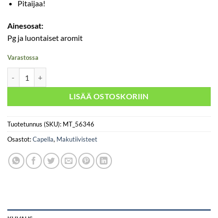
Pitaijaa!
Ainesosat:
Pg ja luontaiset aromit
Varastossa
Capella - Dragon Fruit 30ml määrä
LISÄÄ OSTOSKORIIN
Tuotetunnus (SKU):
MT_56346
Osastot:
Capella
,
Makutiivisteet