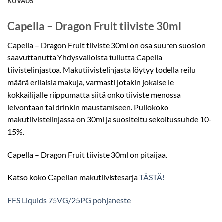
KUVAUS
Capella – Dragon Fruit tiiviste 30ml
Capella – Dragon Fruit tiiviste 30ml on osa suuren suosion
saavuttanutta Yhdysvalloista tullutta Capella
tiivistelinjastoa. Makutiivistelinjasta löytyy todella reilu
määrä erilaisia makuja, varmasti jotakin jokaiselle
kokkailijalle riippumatta siitä onko tiiviste menossa
leivontaan tai drinkin maustamiseen. Pullokoko
makutiivistelinjassa on 30ml ja suositeltu sekoitussuhde 10-
15%.
Capella – Dragon Fruit tiiviste 30ml on pitaijaa.
Katso koko Capellan makutiivistesarja
TÄSTÄ!
FFS Liquids 75VG/25PG pohjaneste