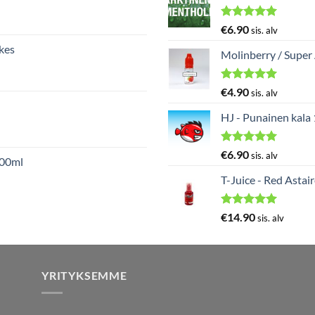
Arvostelu
€
6.90
sis. alv
tuotteesta:
kes
5.00
/ 5
Molinberry / Super
Arvostelu
€
4.90
sis. alv
tuotteesta:
5.00
/ 5
HJ - Punainen kala
Arvostelu
€
6.90
sis. alv
000ml
tuotteesta:
5.00
/ 5
T-Juice - Red Astai
Arvostelu
€
14.90
sis. alv
tuotteesta:
5.00
/ 5
YRITYKSEMME