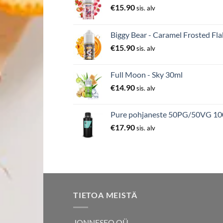
€
15.90
sis. alv
Biggy Bear - Caramel Frosted Fla
€
15.90
sis. alv
Full Moon - Sky 30ml
€
14.90
sis. alv
Pure pohjaneste 50PG/50VG 1
€
17.90
sis. alv
TIETOA MEISTÄ
JONNESEO OÜ