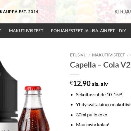
KIRJ
KAUPPA EST. 2014
T
MAKUTIIVISTEET
POHJANESTEET JA LISÄ-AINEET – DIY
ETUSIVU
/
MAKUTIIVISTEET
/
Capella – Cola V
12.90
€
sis. alv
Sekoitussuhde 10-15%
Yhdysvaltalainen makutiivi
30ml pullokoko
Maukasta kolaa!