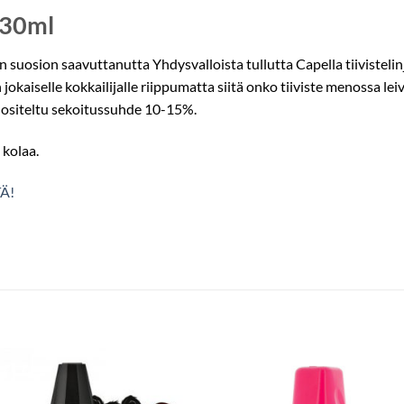
e 30ml
 suosion saavuttanutta Yhdysvalloista tullutta Capella tiivistelin
n jokaiselle kokkailijalle riippumatta siitä onko tiiviste menossa l
suositeltu sekoitussuhde 10-15%.
 kolaa.
Ä!