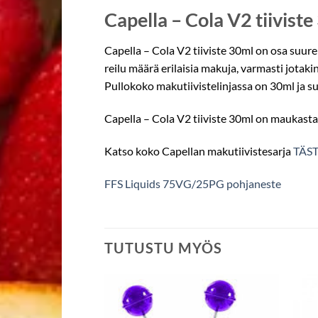
Capella – Cola V2 tiivist
Capella – Cola V2 tiiviste 30ml on osa suuren
reilu määrä erilaisia makuja, varmasti jotaki
Pullokoko makutiivistelinjassa on 30ml ja 
Capella – Cola V2 tiiviste 30ml on maukasta
Katso koko Capellan makutiivistesarja
TÄST
FFS Liquids 75VG/25PG pohjaneste
TUTUSTU MYÖS