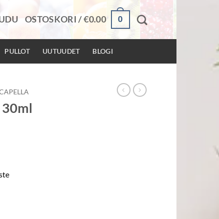
0
AUDU
OSTOSKORI /
€
0.00
PULLOT
UUTUUDET
BLOGI
CAPELLA
2 30ml
ste