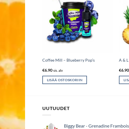
r Aroma- Double
Coffee Mill – Blueberry Pop’s
A & L
l
€
6.90
€
6.9
sis. alv
IIN
LISÄÄ OSTOSKORIIN
LI
UUTUUDET
Biggy Bear - Grenadine Frambois