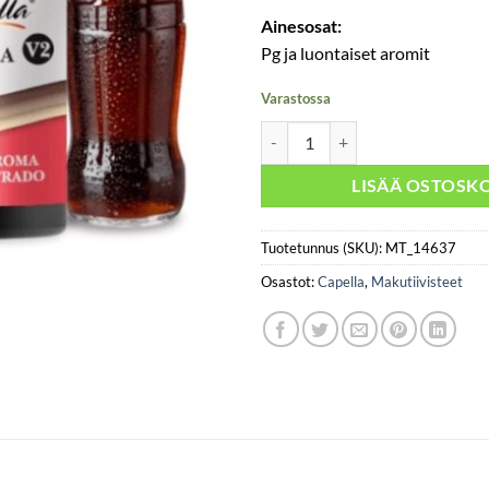
Ainesosat:
Pg ja luontaiset aromit
Varastossa
Capella - Cola V2 30ml määrä
LISÄÄ OSTOSKO
Tuotetunnus (SKU):
MT_14637
Osastot:
Capella
,
Makutiivisteet