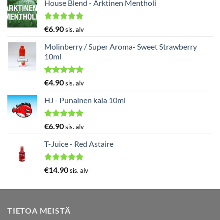
House Blend - Arktinen Mentholi
Arvostelu
€
6.90
sis. alv
tuotteesta:
5.00
/ 5
Molinberry / Super Aroma- Sweet Strawberry
10ml
Arvostelu
€
4.90
sis. alv
tuotteesta:
5.00
/ 5
HJ - Punainen kala 10ml
Arvostelu
€
6.90
sis. alv
tuotteesta:
5.00
/ 5
T-Juice - Red Astaire
Arvostelu
€
14.90
sis. alv
tuotteesta:
5.00
/ 5
TIETOA MEISTÄ