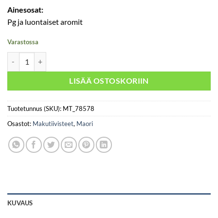
Ainesosat:
Pg ja luontaiset aromit
Varastossa
Maori - Wera määrä
LISÄÄ OSTOSKORIIN
Tuotetunnus (SKU):
MT_78578
Osastot:
Makutiivisteet
,
Maori
KUVAUS