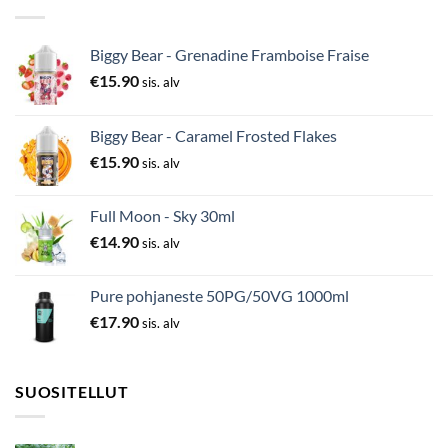
Biggy Bear - Grenadine Framboise Fraise
€
15.90
sis. alv
Biggy Bear - Caramel Frosted Flakes
€
15.90
sis. alv
Full Moon - Sky 30ml
€
14.90
sis. alv
Pure pohjaneste 50PG/50VG 1000ml
€
17.90
sis. alv
SUOSITELLUT