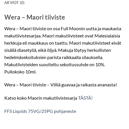
ARVIOT (0)
Wera – Maori tiiviste
Wera – Maori tiiviste on osa Full Moonin uutta ja maukasta
makutiivistesarjaa. Maori makutiivisteet ovat Malesialaisia
herkkuja eli maukkaus on taattu. Maori makutiivisteet eivät
sisällä diasetyliä, eikä öljyä. Makuja löytyy herkullisten
hedelmäsekoituksien parista raikkaalla silauksella.
Makutiivisteiden suositeltu sekoitussuhde on 10%.
Pullokoko 10ml.
Wera – Maori tiiviste – Villiä guavaa ja raikasta ananasta!
Katso koko Maorin makutiivistesarja
TÄSTÄ!
FFS Liquids 75VG/25PG pohjaneste