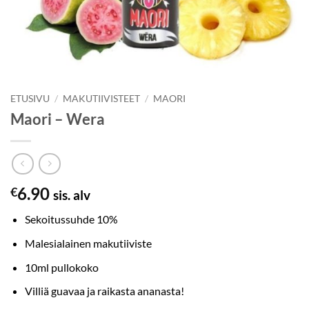
ETUSIVU
/
MAKUTIIVISTEET
/
MAORI
Maori – Wera
6.90
€
sis. alv
Sekoitussuhde 10%
Malesialainen makutiiviste
10ml pullokoko
Villiä guavaa ja raikasta ananasta!