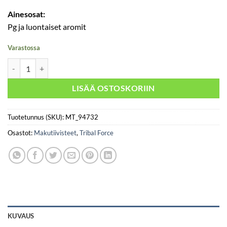
Ainesosat:
Pg ja luontaiset aromit
Varastossa
Tribal Force - Green Desert määrä
LISÄÄ OSTOSKORIIN
Tuotetunnus (SKU):
MT_94732
Osastot:
Makutiivisteet
,
Tribal Force
KUVAUS