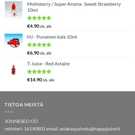
5.00
/ 5
Molinberry / Super Aroma- Sweet Strawberry
10ml
Arvostelu
€
4.90
sis. alv
tuotteesta:
5.00
/ 5
HJ - Punainen kala 10ml
Arvostelu
€
6.90
sis. alv
tuotteesta:
5.00
/ 5
T-Juice - Red Astaire
Arvostelu
€
14.90
sis. alv
tuotteesta:
5.00
/ 5
TIETOA MEISTÄ
JONNESEO OÜ
rekisteri: 16190801 email:
asiakaspalvelu@happyjuice.fi