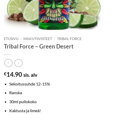
ETUSIVU
/
MAKUTIIVISTEET
/
TRIBAL FORCE
Tribal Force – Green Desert
14.90
€
sis. alv
Sekoitussuhde 12-15%
Ranska
30ml pullokoko
Kaktusta ja limeä!