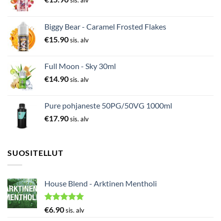
sis. alv
Biggy Bear - Caramel Frosted Flakes
€
15.90
sis. alv
Full Moon - Sky 30ml
€
14.90
sis. alv
Pure pohjaneste 50PG/50VG 1000ml
€
17.90
sis. alv
SUOSITELLUT
House Blend - Arktinen Mentholi
Arvostelu
€
6.90
sis. alv
tuotteesta: