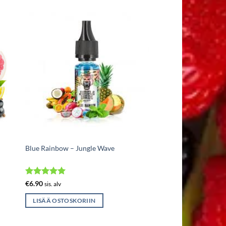
Blue Rainbow – Jungle Wave
Arvostelu
€
6.90
sis. alv
tuotteesta:
5
/ 5
LISÄÄ OSTOSKORIIN