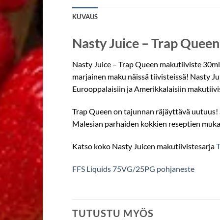
KUVAUS
Nasty Juice – Trap Quee
Nasty Juice – Trap Queen makutiiviste 30ml 
marjainen maku näissä tiivisteissä! Nasty J
Eurooppalaisiin ja Amerikkalaisiin makutii
Trap Queen on tajunnan räjäyttävä uutuus! 
Malesian parhaiden kokkien reseptien muka
Katso koko Nasty Juicen makutiivistesarja
FFS Liquids 75VG/25PG pohjaneste
TUTUSTU MYÖS