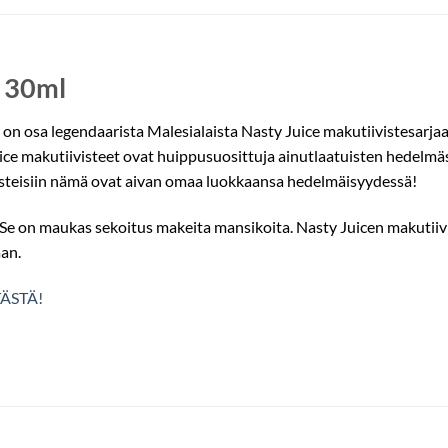
n 30ml
on osa legendaarista Malesialaista Nasty Juice makutiivistesarja
uice makutiivisteet ovat huippusuosittuja ainutlaatuisten hedelmä
visteisiin nämä ovat aivan omaa luokkaansa hedelmäisyydessä!
Se on maukas sekoitus makeita mansikoita. Nasty Juicen makutiivi
an.
TÄSTÄ!