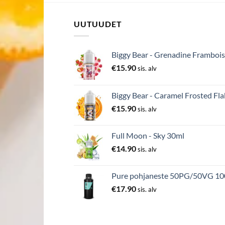
UUTUUDET
Biggy Bear - Grenadine Frambois
€
15.90
sis. alv
Biggy Bear - Caramel Frosted Fla
€
15.90
sis. alv
Full Moon - Sky 30ml
€
14.90
sis. alv
Pure pohjaneste 50PG/50VG 1
€
17.90
sis. alv