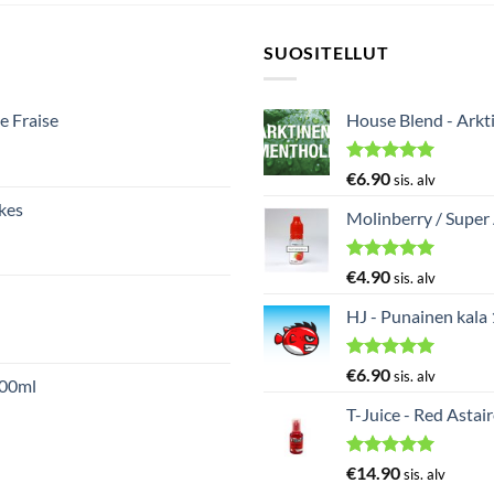
SUOSITELLUT
e Fraise
House Blend - Arkt
Arvostelu
€
6.90
sis. alv
tuotteesta:
kes
5.00
/ 5
Molinberry / Super
Arvostelu
€
4.90
sis. alv
tuotteesta:
5.00
/ 5
HJ - Punainen kala
Arvostelu
€
6.90
sis. alv
000ml
tuotteesta:
5.00
/ 5
T-Juice - Red Astai
Arvostelu
€
14.90
sis. alv
tuotteesta: