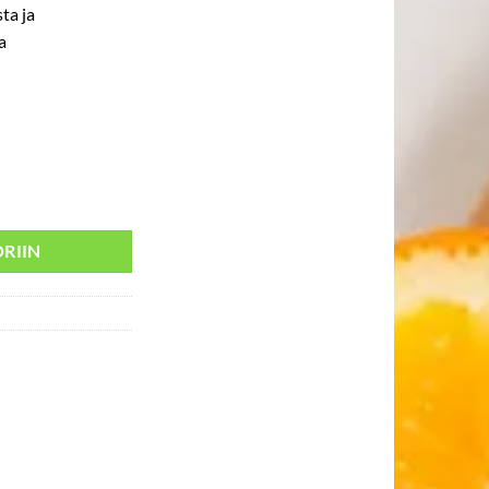
ta ja
a
äärä
RIIN