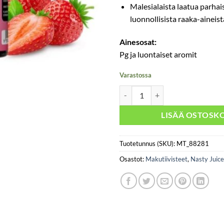
Malesialaista laatua parhais
luonnollisista raaka-aineist
Ainesosat:
Pg ja luontaiset aromit
Varastossa
Nasty Juice - Trap Queen 30ml m
LISÄÄ OSTOSKO
Tuotetunnus (SKU):
MT_88281
Osastot:
Makutiivisteet
,
Nasty Juice