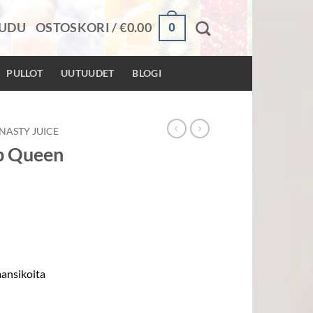
0
AUDU
OSTOSKORI /
€
0.00
PULLOT
UUTUUDET
BLOGI
NASTY JUICE
ap Queen
ansikoita