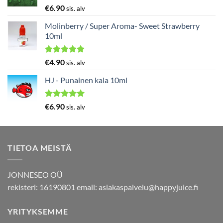
Arvostelu
€
6.90
sis. alv
tuotteesta:
5.00
/ 5
Molinberry / Super Aroma- Sweet Strawberry
10ml
Arvostelu
€
4.90
sis. alv
tuotteesta:
5.00
/ 5
HJ - Punainen kala 10ml
Arvostelu
€
6.90
sis. alv
tuotteesta:
5.00
/ 5
TIETOA MEISTÄ
JONNESEO OÜ
rekisteri: 16190801 email:
asiakaspalvelu@happyjuice.fi
YRITYKSEMME