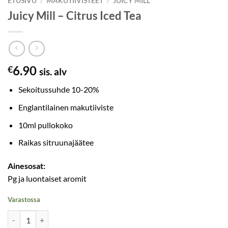
ETUSIVU
/
MAKUTIIVISTEET
/
JUICY MILL
Juicy Mill – Citrus Iced Tea
6.90
€
sis. alv
Sekoitussuhde 10-20%
Englantilainen makutiiviste
10ml pullokoko
Raikas sitruunajäätee
Ainesosat:
Pg ja luontaiset aromit
Varastossa
Juicy Mill – Citrus Iced Tea määrä