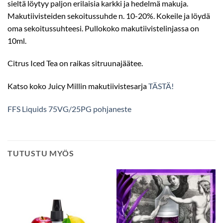
sieltä löytyy paljon erilaisia karkki ja hedelmä makuja.
Makutiivisteiden sekoitussuhde n. 10-20%. Kokeile ja löydä
oma sekoitussuhteesi. Pullokoko makutiivistelinjassa on
10ml.
Citrus Iced Tea on raikas sitruunajäätee.
Katso koko Juicy Millin makutiivistesarja
TÄSTÄ!
FFS Liquids 75VG/25PG pohjaneste
TUTUSTU MYÖS