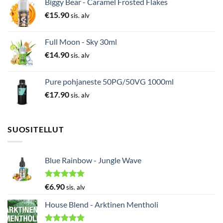
Biggy Bear - Caramel Frosted Flakes
€
15.90
sis. alv
Full Moon - Sky 30ml
€
14.90
sis. alv
Pure pohjaneste 50PG/50VG 1000ml
€
17.90
sis. alv
SUOSITELLUT
Blue Rainbow - Jungle Wave
Arvostelu
€
6.90
sis. alv
tuotteesta:
5.00
/ 5
House Blend - Arktinen Mentholi