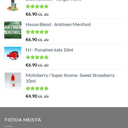
Arvostelu
€
6.90
sis. alv
tuotteesta:
5.00
/ 5
House Blend - Arktinen Mentholi
Arvostelu
€
6.90
sis. alv
tuotteesta:
5.00
/ 5
HJ - Punainen kala 10ml
Arvostelu
€
6.90
sis. alv
tuotteesta:
5.00
/ 5
Molinberry / Super Aroma- Sweet Strawberry
10ml
Arvostelu
€
4.90
sis. alv
tuotteesta:
5.00
/ 5
TIETOA MEISTÄ