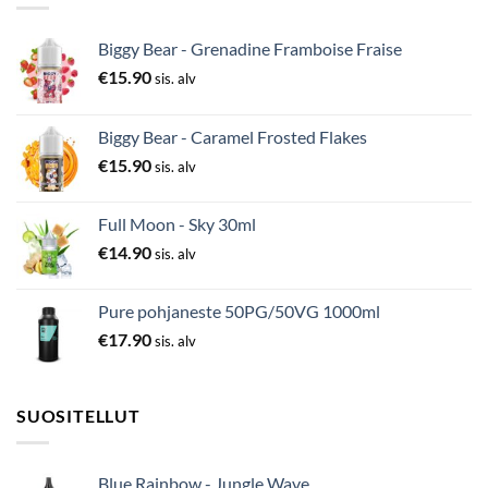
Biggy Bear - Grenadine Framboise Fraise
€
15.90
sis. alv
Biggy Bear - Caramel Frosted Flakes
€
15.90
sis. alv
Full Moon - Sky 30ml
€
14.90
sis. alv
Pure pohjaneste 50PG/50VG 1000ml
€
17.90
sis. alv
SUOSITELLUT
Blue Rainbow - Jungle Wave