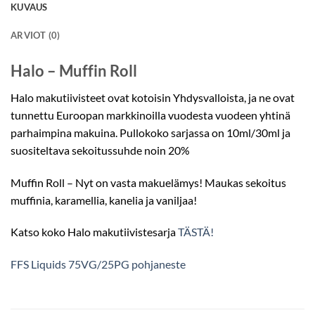
KUVAUS
ARVIOT (0)
Halo – Muffin Roll
Halo makutiivisteet ovat kotoisin Yhdysvalloista, ja ne ovat
tunnettu Euroopan markkinoilla vuodesta vuodeen yhtinä
parhaimpina makuina. Pullokoko sarjassa on 10ml/30ml ja
suositeltava sekoitussuhde noin 20%
Muffin Roll – Nyt on vasta makuelämys! Maukas sekoitus
muffinia, karamellia, kanelia ja vaniljaa!
Katso koko Halo makutiivistesarja
TÄSTÄ!
FFS Liquids 75VG/25PG pohjaneste