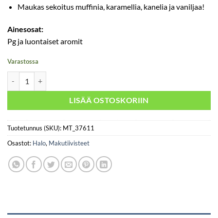
Maukas sekoitus muffinia, karamellia, kanelia ja vaniljaa!
Ainesosat:
Pg ja luontaiset aromit
Varastossa
Halo – Muffin Roll 30ml määrä
LISÄÄ OSTOSKORIIN
Tuotetunnus (SKU):
MT_37611
Osastot:
Halo
,
Makutiivisteet