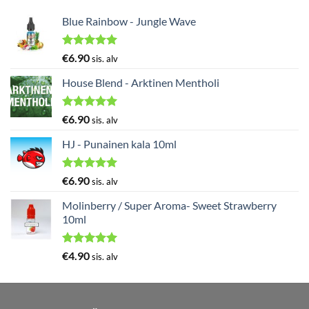
Blue Rainbow - Jungle Wave
Arvostelu
€
6.90
sis. alv
tuotteesta:
5.00
/ 5
House Blend - Arktinen Mentholi
Arvostelu
€
6.90
sis. alv
tuotteesta:
5.00
/ 5
HJ - Punainen kala 10ml
Arvostelu
€
6.90
sis. alv
tuotteesta:
5.00
/ 5
Molinberry / Super Aroma- Sweet Strawberry
10ml
Arvostelu
€
4.90
sis. alv
tuotteesta:
5.00
/ 5