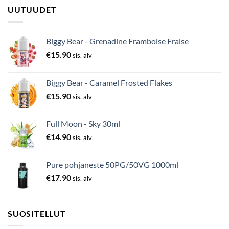
UUTUUDET
Biggy Bear - Grenadine Framboise Fraise
€
15.90
sis. alv
Biggy Bear - Caramel Frosted Flakes
€
15.90
sis. alv
Full Moon - Sky 30ml
€
14.90
sis. alv
Pure pohjaneste 50PG/50VG 1000ml
€
17.90
sis. alv
SUOSITELLUT