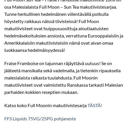
osa Malesialaista Full Moon – Sun Tea makutiivistesarjaa.
Tunne herkullinen hedelmäinen viilentävällä potkulla
höystetty raikkaus näissä tiivisteissä! Full Moon
makutiivisteet ovat huippusuosittuja ainutlaatuisten
hedelmäsekoituksien ansiosta, verrattuna Eurooppalaisiin ja
Amerikkalaisiin makutiivisteisiin nämä ovat aivan omaa
luokkaansa hedelmäisyydessä!
Fraise Framboise on tajunnan räjäyttävä uutuus! Se on
jääteetä mansikalla sekä vadelmalla, ja tietenkin ripauksella
malesialaista raikasta tuulahdusta. Full Moonin
makutiivisteet ovat valmistettu Ranskassa tarkasti Malesian
parhaiden kokkien reseptien mukaan.
Katso koko Full Moonin makutiivistesarja
TÄSTÄ!
FFS Liquids 75VG/25PG pohjaneste