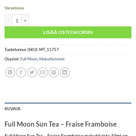
Varastossa
Full Moon Sun Tea - Fraise Framboise määrä
LISÄÄ OSTOSKORIIN
Tuotetunnus (SKU):
MT_11757
Osastot:
Full Moon
,
Makutiivisteet
KUVAUS
Full Moon Sun Tea – Fraise Framboise
Full Moon Sun Tea – Fraise Framboise makutiiviste 10ml on