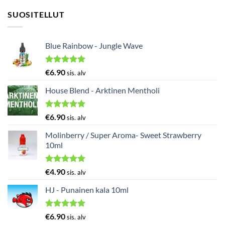
SUOSITELLUT
Blue Rainbow - Jungle Wave
Arvostelu
€
6.90
sis. alv
tuotteesta:
5.00
/ 5
House Blend - Arktinen Mentholi
Arvostelu
€
6.90
sis. alv
tuotteesta:
5.00
/ 5
Molinberry / Super Aroma- Sweet Strawberry
10ml
Arvostelu
€
4.90
sis. alv
tuotteesta:
5.00
/ 5
HJ - Punainen kala 10ml
Arvostelu
€
6.90
sis. alv
tuotteesta: