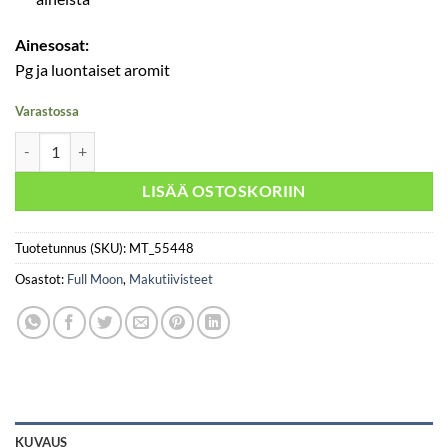
Ainesosat:
Pg ja luontaiset aromit
Varastossa
Full Moon - Diabolo Grenadine 30ml määrä
LISÄÄ OSTOSKORIIN
Tuotetunnus (SKU):
MT_55448
Osastot:
Full Moon
,
Makutiivisteet
KUVAUS