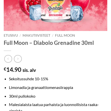
ETUSIVU
/
MAKUTIIVISTEET
/
FULL MOON
Full Moon – Diabolo Grenadine 30ml
14.90
€
sis. alv
Sekoitussuhde 10-15%
Limonadia ja granaattiomenasiirappia
30ml pullokoko
Malesialaista laatua parhaista ja luonnollisista raaka-
aineista