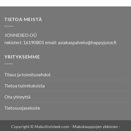
5.00
/ 5
TIETOA MEISTÄ
JONNESEO OÜ
rekisteri: 16190801 email:
asiakaspalvelu@happyjuice.fi
YRITYKSEMME
Tilaus ja toimitusehdot
Tietoa toimituksista
Ota yhteyttä
Tietosuojaseloste
Copyright © Makutiivisteet.com - Makukauppojen ykkönen -