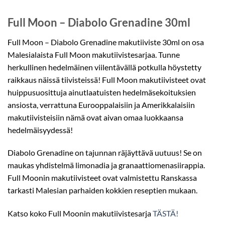
Full Moon – Diabolo Grenadine 30ml
Full Moon – Diabolo Grenadine makutiiviste 30ml on osa
Malesialaista Full Moon makutiivistesarjaa. Tunne
herkullinen hedelmäinen viilentävällä potkulla höystetty
raikkaus näissä tiivisteissä! Full Moon makutiivisteet ovat
huippusuosittuja ainutlaatuisten hedelmäsekoituksien
ansiosta, verrattuna Eurooppalaisiin ja Amerikkalaisiin
makutiivisteisiin nämä ovat aivan omaa luokkaansa
hedelmäisyydessä!
Diabolo Grenadine on tajunnan räjäyttävä uutuus! Se on
maukas yhdistelmä limonadia ja granaattiomenasiirappia.
Full Moonin makutiivisteet ovat valmistettu Ranskassa
tarkasti Malesian parhaiden kokkien reseptien mukaan.
Katso koko Full Moonin makutiivistesarja
TÄSTÄ!