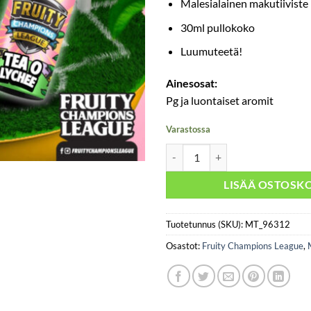
Malesialainen makutiiviste
30ml pullokoko
Luumuteetä!
Ainesosat:
Pg ja luontaiset aromit
Varastossa
Fruity Champions League - Tea O
LISÄÄ OSTOSKO
Tuotetunnus (SKU):
MT_96312
Osastot:
Fruity Champions League
,