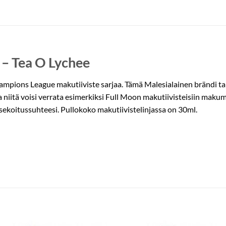
 – Tea O Lychee
ampions League makutiiviste sarjaa. Tämä Malesialainen brändi tar
a niitä voisi verrata esimerkiksi Full Moon makutiivisteisiin mak
sekoitussuhteesi. Pullokoko makutiivistelinjassa on 30ml.