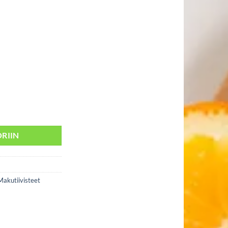
 Lychee määrä
RIIN
Makutiivisteet