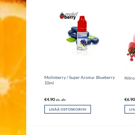
Molinberry / Super Aroma- Blueberry
ngle Wave
Nitro
10ml
€
4.90
€
6.9
sis. alv
IIN
LISÄÄ OSTOSKORIIN
LI