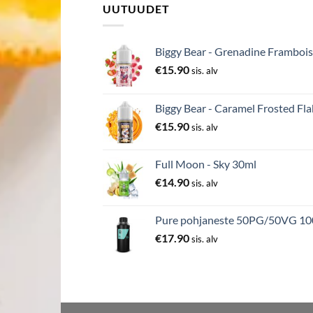
UUTUUDET
Biggy Bear - Grenadine Frambois
€
15.90
sis. alv
Biggy Bear - Caramel Frosted Fla
€
15.90
sis. alv
Full Moon - Sky 30ml
€
14.90
sis. alv
Pure pohjaneste 50PG/50VG 1
€
17.90
sis. alv