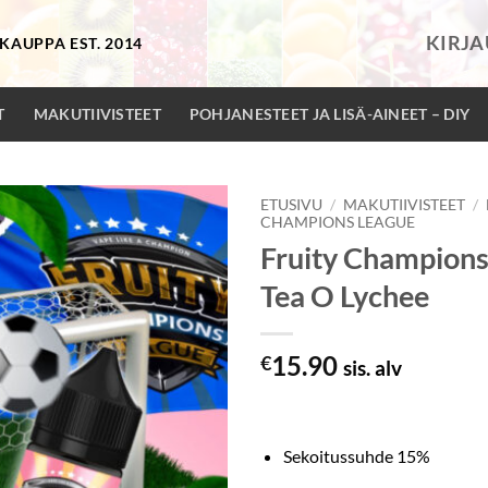
KIRJ
KAUPPA EST. 2014
T
MAKUTIIVISTEET
POHJANESTEET JA LISÄ-AINEET – DIY
ETUSIVU
/
MAKUTIIVISTEET
/
CHAMPIONS LEAGUE
Fruity Champions
Tea O Lychee
15.90
€
sis. alv
Sekoitussuhde 15%