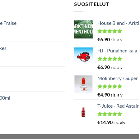
SUOSITELLUT
e Fraise
House Blend - Arkt
Arvostelu
€
6.90
sis. alv
tuotteesta:
kes
5.00
/ 5
HJ - Punainen kala
Arvostelu
€
6.90
sis. alv
tuotteesta:
5.00
/ 5
Molinberry / Super
Arvostelu
€
4.90
sis. alv
000ml
tuotteesta:
5.00
/ 5
T-Juice - Red Astai
Arvostelu
€
14.90
sis. alv
tuotteesta:
5.00
/ 5