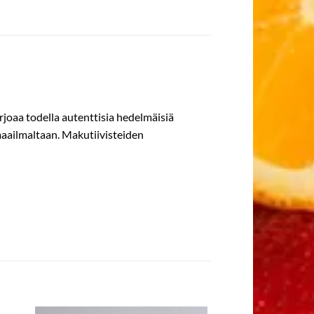
joaa todella autenttisia hedelmäisiä
umaailmaltaan. Makutiivisteiden