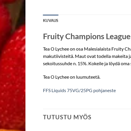
KUVAUS
Fruity Champions League
Tea O Lychee on osa Malesialaista Fruity Ch
makutiivisteitä. Maut ovat todella makeita j
sekoitussuhde n. 15%. Kokeile ja löydä oma 
Tea O Lychee on luumuteetä.
FFS Liquids 75VG/25PG pohjaneste
TUTUSTU MYÖS