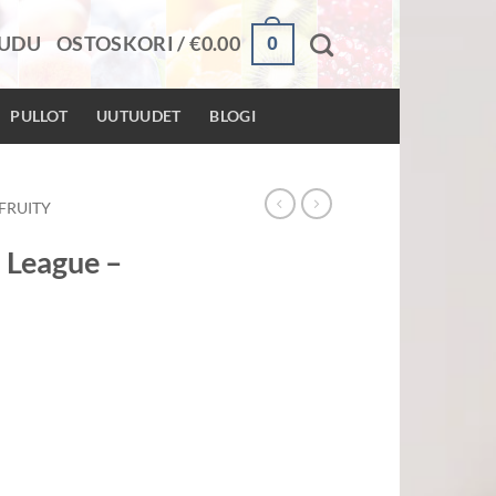
0
AUDU
OSTOSKORI /
€
0.00
PULLOT
UUTUUDET
BLOGI
FRUITY
 League –