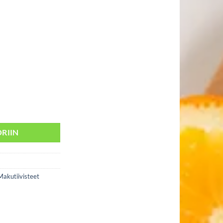
 Passion määrä
RIIN
Makutiivisteet