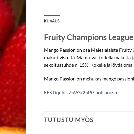
KUVAUS
Fruity Champions League
Mango Passion on osa Malesialaista Fruity C
makutiivisteitä. Maut ovat todella makeita j
sekoitussuhde n. 15%. Kokeile ja löydä oma 
Mango Passion on mehukas mango passionh
FFS Liquids 75VG/25PG pohjaneste
TUTUSTU MYÖS