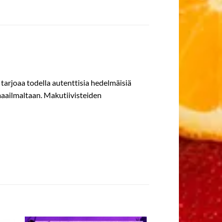
arjoaa todella autenttisia hedelmäisiä
umaailmaltaan. Makutiivisteiden