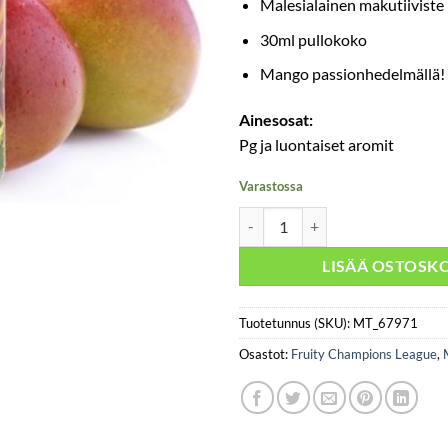
Malesialainen makutiiviste
30ml pullokoko
Mango passionhedelmällä!
Ainesosat:
Pg ja luontaiset aromit
Varastossa
Fruity Champions League - Mango
LISÄÄ OSTOSKO
Tuotetunnus (SKU):
MT_67971
Osastot:
Fruity Champions League
,