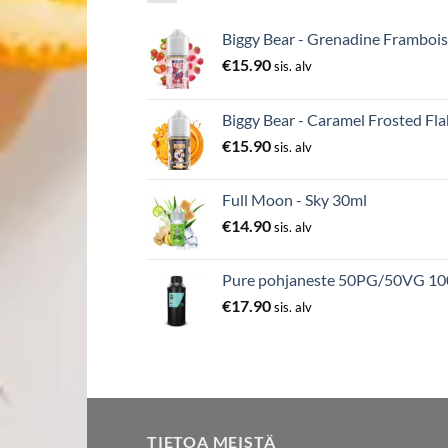
Biggy Bear - Grenadine Frambois
€
15.90
sis. alv
Biggy Bear - Caramel Frosted Fla
€
15.90
sis. alv
Full Moon - Sky 30ml
€
14.90
sis. alv
Pure pohjaneste 50PG/50VG 1
€
17.90
sis. alv
TIETOA MEISTÄ