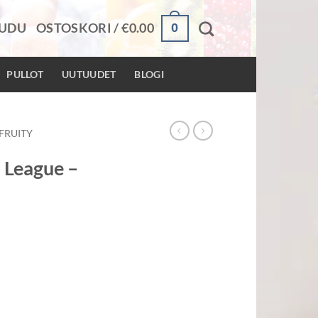
0
AUDU
OSTOSKORI /
€
0.00
PULLOT
UUTUUDET
BLOGI
FRUITY
 League –