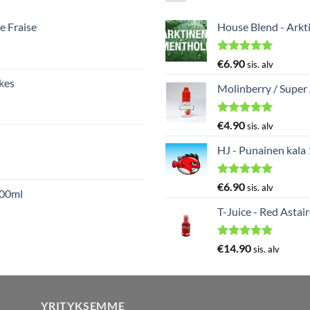
e Fraise
House Blend - Arkt
Arvostelu
€
6.90
sis. alv
tuotteesta:
kes
5.00
/ 5
Molinberry / Super
Arvostelu
€
4.90
sis. alv
tuotteesta:
5.00
/ 5
HJ - Punainen kala
Arvostelu
€
6.90
sis. alv
000ml
tuotteesta:
5.00
/ 5
T-Juice - Red Astai
Arvostelu
€
14.90
sis. alv
tuotteesta:
5.00
/ 5
YRITYKSEMME