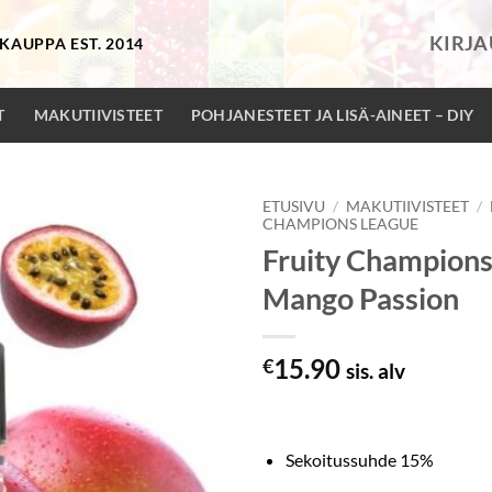
KIRJ
KAUPPA EST. 2014
T
MAKUTIIVISTEET
POHJANESTEET JA LISÄ-AINEET – DIY
ETUSIVU
/
MAKUTIIVISTEET
/
CHAMPIONS LEAGUE
Fruity Champions
Mango Passion
15.90
€
sis. alv
Sekoitussuhde 15%