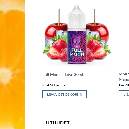
Molin
erry Pop’s
Full Moon – Love 30ml
Mang
€
14.90
€
4.9
sis. alv
IIN
LISÄÄ OSTOSKORIIN
LI
UUTUUDET