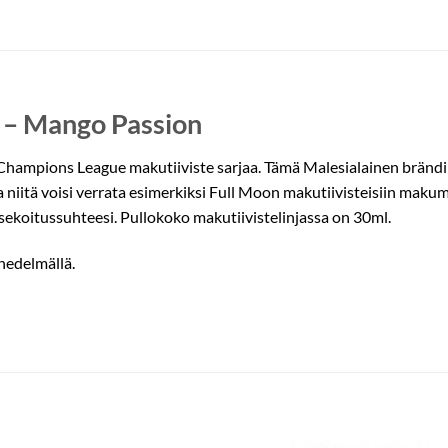
 – Mango Passion
hampions League makutiiviste sarjaa. Tämä Malesialainen brändi t
a niitä voisi verrata esimerkiksi Full Moon makutiivisteisiin mak
sekoitussuhteesi. Pullokoko makutiivistelinjassa on 30ml.
edelmällä.