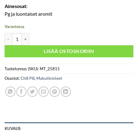
Ainesosat:
Pg ja luontaiset aromit
Varastossa
Fresh Edition Chill Pill – Watermelon Blue määrä
LISÄÄ OSTOSKORIIN
Tuotetunnus (SKU):
MT_25815
Osastot:
Chill Pill
,
Makutiivisteet
KUVAUS