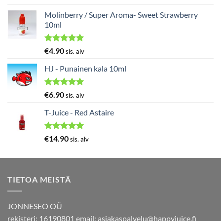
tuotteesta:
5.00
/ 5
Molinberry / Super Aroma- Sweet Strawberry
10ml
Arvostelu
€
4.90
sis. alv
tuotteesta:
5.00
/ 5
HJ - Punainen kala 10ml
Arvostelu
€
6.90
sis. alv
tuotteesta:
5.00
/ 5
T-Juice - Red Astaire
Arvostelu
€
14.90
sis. alv
tuotteesta:
5.00
/ 5
TIETOA MEISTÄ
JONNESEO OÜ
rekisteri: 16190801 email:
asiakaspalvelu@happyjuice.fi