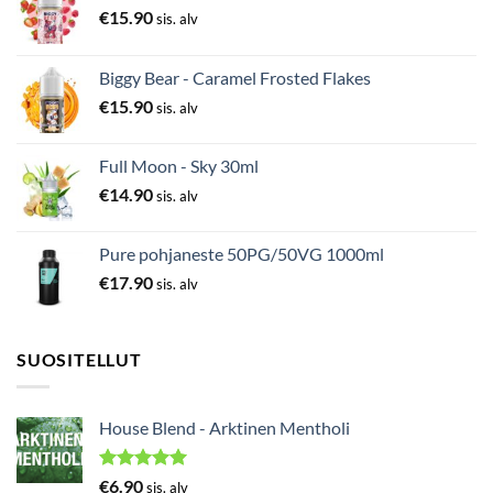
€
15.90
sis. alv
Biggy Bear - Caramel Frosted Flakes
€
15.90
sis. alv
Full Moon - Sky 30ml
€
14.90
sis. alv
Pure pohjaneste 50PG/50VG 1000ml
€
17.90
sis. alv
SUOSITELLUT
House Blend - Arktinen Mentholi
Arvostelu
€
6.90
sis. alv