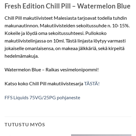
Fresh Edition Chill Pill – Watermelon Blue
Chill Pill makutiivisteet Malesiasta tarjoavat todella tuhdin
makunautinnon. Makutiivisteiden sekoitussuhde n. 10-15%.
Kokeile ja löydä oma sekoitussuhteesi. Pullokoko
makutiivistelinjassa on 10ml. Tästä linjasta löytyy varmasti
jokaiselle omanlaisensa, on makeaa jälkkäriä, sekä kirpeitä
hedelmämakuja.
Watermelon Blue – Raikas vesimelonipommi!
Katso koko Chill Pill makutiivistesarja
TÄSTÄ!
FFS Liquids 75VG/25PG pohjaneste
TUTUSTU MYÖS