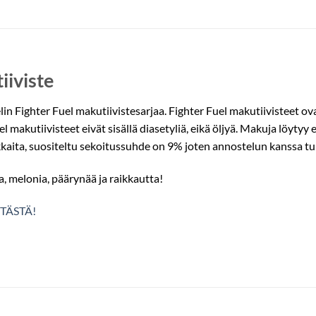
iiviste
n Fighter Fuel makutiivistesarjaa. Fighter Fuel makutiivisteet ova
makutiivisteet eivät sisällä diasetyliä, eikä öljyä. Makuja löytyy er
kkaita, suositeltu sekoitussuhde on 9% joten annostelun kanssa tu
 melonia, päärynää ja raikkautta!
TÄSTÄ!