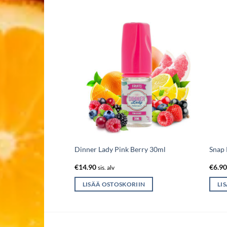
30ml
Dinner Lady Pink Berry 30ml
Snap 
€
14.90
€
6.9
sis. alv
IIN
LISÄÄ OSTOSKORIIN
LI