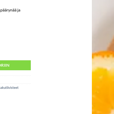
 päärynää ja
RIIN
akutiivisteet