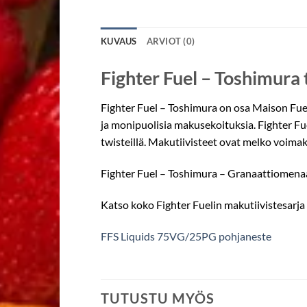
KUVAUS
ARVIOT (0)
Fighter Fuel – Toshimura t
Fighter Fuel – Toshimura on osa Maison Fueli
ja monipuolisia makusekoituksia. Fighter Fuel 
twisteillä. Makutiivisteet ovat melko voima
Fighter Fuel – Toshimura – Granaattiomenaa,
Katso koko Fighter Fuelin makutiivistesarja
FFS Liquids 75VG/25PG pohjaneste
TUTUSTU MYÖS