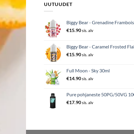
UUTUUDET
Biggy Bear - Grenadine Frambois
€
15.90
sis. alv
Biggy Bear - Caramel Frosted Fla
€
15.90
sis. alv
Full Moon - Sky 30ml
€
14.90
sis. alv
Pure pohjaneste 50PG/50VG 1
€
17.90
sis. alv