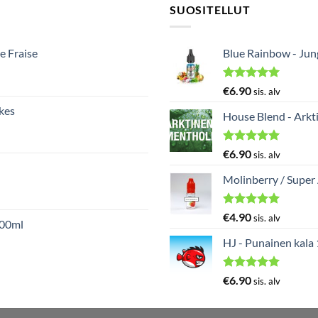
SUOSITELLUT
e Fraise
Blue Rainbow - Ju
Arvostelu
€
6.90
sis. alv
tuotteesta:
kes
5.00
/ 5
House Blend - Arkt
Arvostelu
€
6.90
sis. alv
tuotteesta:
5.00
/ 5
Molinberry / Super
Arvostelu
€
4.90
sis. alv
000ml
tuotteesta:
5.00
/ 5
HJ - Punainen kala
Arvostelu
€
6.90
sis. alv
tuotteesta:
5.00
/ 5