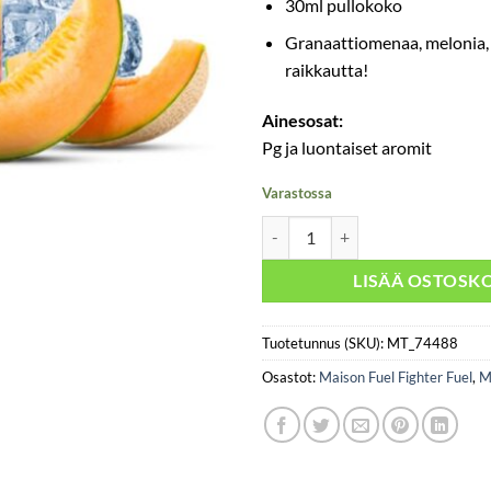
30ml pullokoko
Granaattiomenaa, melonia,
raikkautta!
Ainesosat:
Pg ja luontaiset aromit
Varastossa
Fighter Fuel - Toshimura määrä
LISÄÄ OSTOSKO
Tuotetunnus (SKU):
MT_74488
Osastot:
Maison Fuel Fighter Fuel
,
M