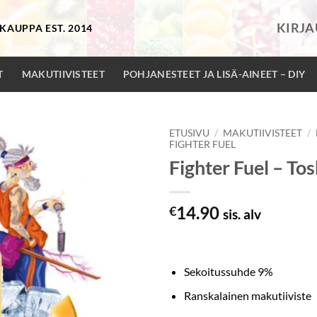
KIRJ
KAUPPA EST. 2014
T
MAKUTIIVISTEET
POHJANESTEET JA LISÄ-AINEET – DIY
ETUSIVU
/
MAKUTIIVISTEET
/
FIGHTER FUEL
Fighter Fuel – To
14.90
€
sis. alv
Sekoitussuhde 9%
Ranskalainen makutiiviste