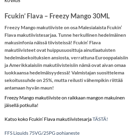
KUVAUS
Fcukin’ Flava – Freezy Mango 30ML
Freezy Mango makutiiviste on osa Malesialaista Fcukin’
Flava makutiivistesarjaa. Tunne herkullinen hedelmäinen
makusinfonia näissä tiivisteissä! Fcukin’ Flava
makutiivisteet ovat huippusuosittuja ainutlaatuisten
hedelmäsekoituksien ansiosta, verrattuna Eurooppalaisiin
ja Amerikkalaisiin makutiivisteisiin nämä ovat aivan omaa
luokkaansa hedelmäisyydessä! Valmistajan suosittelema
sekoitussuhde on 25%, mutta reilusti vähempikin riittää
antamaan hyvän maun!
Freezy Mango makutiiviste on raikkaan mangon makuinen
jäisellä potkulla!
Katso koko Fcukin’ Flava makutiivistesarja
TÄSTÄ!
FFS Liquids 75VG/25PG pohjaneste