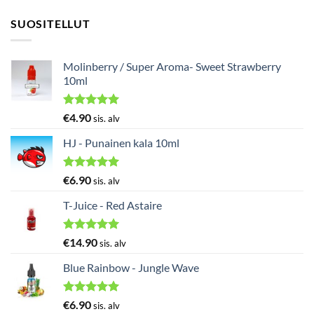
SUOSITELLUT
Molinberry / Super Aroma- Sweet Strawberry
10ml
Arvostelu
€
4.90
sis. alv
tuotteesta:
5.00
/ 5
HJ - Punainen kala 10ml
Arvostelu
€
6.90
sis. alv
tuotteesta:
5.00
/ 5
T-Juice - Red Astaire
Arvostelu
€
14.90
sis. alv
tuotteesta:
5.00
/ 5
Blue Rainbow - Jungle Wave
Arvostelu
€
6.90
sis. alv