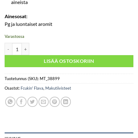
aineista
Ainesosat:
Pg ja luontaiset aromit
Varastossa
Fcukin' Flava - Freezy Mango 30ML määrä
LISÄÄ OSTOSKORIIN
Tuotetunnus (SKU):
MT_38899
Osastot:
Fcukin' Flava
,
Makutiivisteet