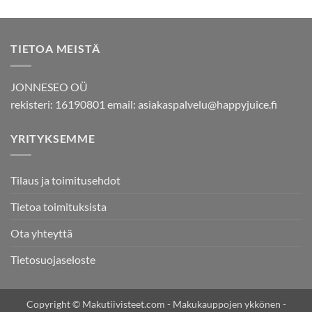
tuotteesta:
5.00
/ 5
TIETOA MEISTÄ
JONNESEO OÜ
rekisteri: 16190801 email:
asiakaspalvelu@happyjuice.fi
YRITYKSEMME
Tilaus ja toimitusehdot
Tietoa toimituksista
Ota yhteyttä
Tietosuojaseloste
Copyright © Makutiivisteet.com - Makukauppojen ykkönen -