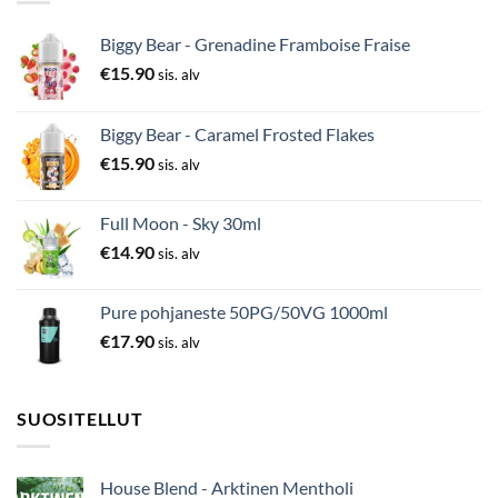
Biggy Bear - Grenadine Framboise Fraise
€
15.90
sis. alv
Biggy Bear - Caramel Frosted Flakes
€
15.90
sis. alv
Full Moon - Sky 30ml
€
14.90
sis. alv
Pure pohjaneste 50PG/50VG 1000ml
€
17.90
sis. alv
SUOSITELLUT
House Blend - Arktinen Mentholi