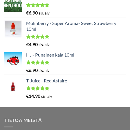
Arvostelu
€
6.90
sis. alv
tuotteesta:
5.00
/ 5
Molinberry / Super Aroma- Sweet Strawberry
10ml
Arvostelu
€
4.90
sis. alv
tuotteesta:
5.00
/ 5
HJ - Punainen kala 10ml
Arvostelu
€
6.90
sis. alv
tuotteesta:
5.00
/ 5
T-Juice - Red Astaire
Arvostelu
€
14.90
sis. alv
tuotteesta:
5.00
/ 5
TIETOA MEISTÄ