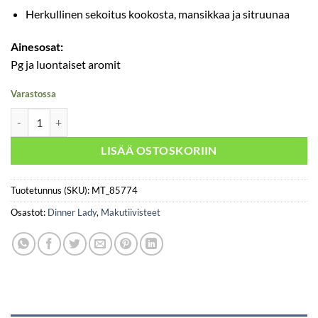
Herkullinen sekoitus kookosta, mansikkaa ja sitruunaa
Ainesosat:
Pg ja luontaiset aromit
Varastossa
Dinner Lady Pink Wave 30ml määrä
LISÄÄ OSTOSKORIIN
Tuotetunnus (SKU):
MT_85774
Osastot:
Dinner Lady
,
Makutiivisteet