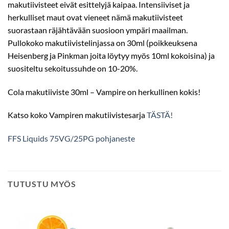
makutiivisteet eivät esittelyjä kaipaa. Intensiiviset ja
herkulliset maut ovat vieneet nämä makutiivisteet
suorastaan räjähtävään suosioon ympäri maailman.
Pullokoko makutiivistelinjassa on 30ml (poikkeuksena
Heisenberg ja Pinkman joita löytyy myös 10ml kokoisina) ja
suositeltu sekoitussuhde on 10-20%.
Cola makutiiviste 30ml – Vampire on herkullinen kokis!
Katso koko Vampiren makutiivistesarja
TÄSTÄ!
FFS Liquids 75VG/25PG pohjaneste
TUTUSTU MYÖS