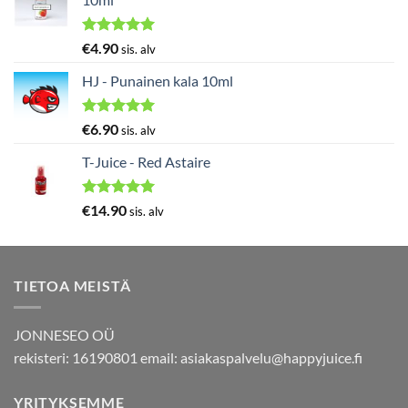
Arvostelu
€
4.90
sis. alv
tuotteesta:
5.00
/ 5
HJ - Punainen kala 10ml
Arvostelu
€
6.90
sis. alv
tuotteesta:
5.00
/ 5
T-Juice - Red Astaire
Arvostelu
€
14.90
sis. alv
tuotteesta:
5.00
/ 5
TIETOA MEISTÄ
JONNESEO OÜ
rekisteri: 16190801 email:
asiakaspalvelu@happyjuice.fi
YRITYKSEMME