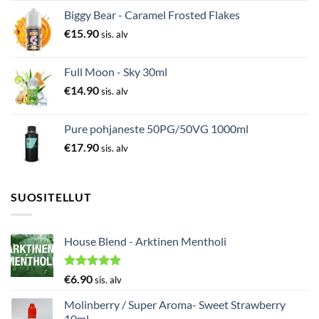
Biggy Bear - Caramel Frosted Flakes
€
15.90
sis. alv
Full Moon - Sky 30ml
€
14.90
sis. alv
Pure pohjaneste 50PG/50VG 1000ml
€
17.90
sis. alv
SUOSITELLUT
House Blend - Arktinen Mentholi
Arvostelu
€
6.90
sis. alv
tuotteesta:
5.00
/ 5
Molinberry / Super Aroma- Sweet Strawberry
10ml