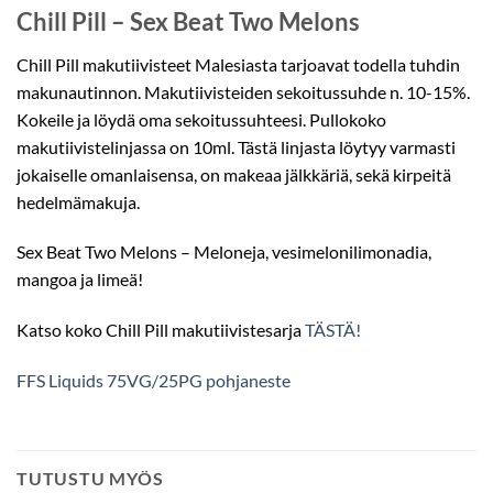
Chill Pill – Sex Beat Two Melons
Chill Pill makutiivisteet Malesiasta tarjoavat todella tuhdin
makunautinnon. Makutiivisteiden sekoitussuhde n. 10-15%.
Kokeile ja löydä oma sekoitussuhteesi. Pullokoko
makutiivistelinjassa on 10ml. Tästä linjasta löytyy varmasti
jokaiselle omanlaisensa, on makeaa jälkkäriä, sekä kirpeitä
hedelmämakuja.
Sex Beat Two Melons – Meloneja, vesimelonilimonadia,
mangoa ja limeä!
Katso koko Chill Pill makutiivistesarja
TÄSTÄ!
FFS Liquids 75VG/25PG pohjaneste
TUTUSTU MYÖS