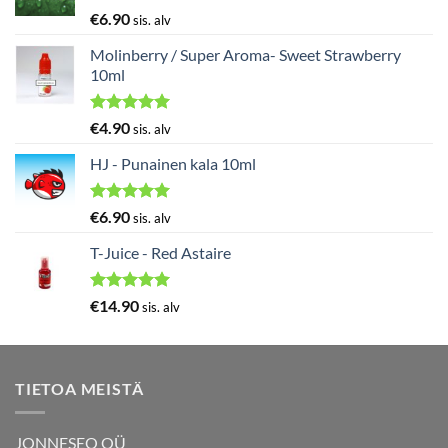
Arvostelu
€
6.90
sis. alv
tuotteesta:
5.00
/ 5
Molinberry / Super Aroma- Sweet Strawberry
10ml
Arvostelu
€
4.90
sis. alv
tuotteesta:
5.00
/ 5
HJ - Punainen kala 10ml
Arvostelu
€
6.90
sis. alv
tuotteesta:
5.00
/ 5
T-Juice - Red Astaire
Arvostelu
€
14.90
sis. alv
tuotteesta:
5.00
/ 5
TIETOA MEISTÄ
JONNESEO OÜ