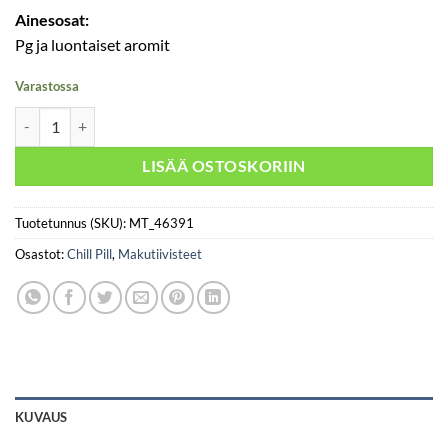
Ainesosat:
Pg ja luontaiset aromit
Varastossa
Chill Pill – Sex Beat Two Melons määrä
LISÄÄ OSTOSKORIIN
Tuotetunnus (SKU):
MT_46391
Osastot:
Chill Pill
,
Makutiivisteet
KUVAUS