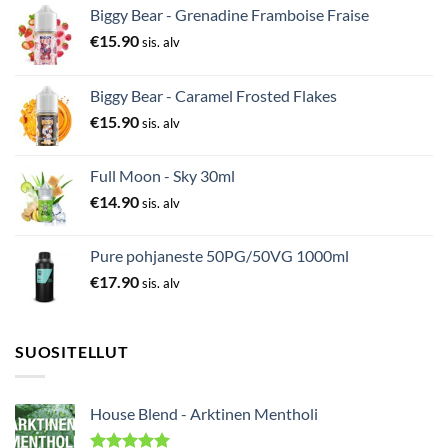
Biggy Bear - Grenadine Framboise Fraise
€
15.90
sis. alv
Biggy Bear - Caramel Frosted Flakes
€
15.90
sis. alv
Full Moon - Sky 30ml
€
14.90
sis. alv
Pure pohjaneste 50PG/50VG 1000ml
€
17.90
sis. alv
SUOSITELLUT
House Blend - Arktinen Mentholi